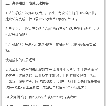
五、高手进阶：隐藏玩法揭秘
1.转生系统：达到40级后开启转生，每次转生提升10%全属性，
建议优先完成一转（需求50万金币+赤月装备3）。
2.符文之语：收集符文碎片合成“嗜血符文”（攻击吸血+5%），大
幅提升续航能力。
3.跨服战场：每周六开放跨服PK，排名前10可领取终极装备宝
箱。
快速成长的底层逻辑
复古单职业传奇的核心逻辑在于“资源集中投放”。新手需遵循“经
验优先→装备迭代→属性质变”的循环，同时善用私服特色活动
（如双倍爆率时段、限时BOSS）。记住：战士的终极目标是堆叠
攻速+吸血+暴击三属性，成型后单挑任何BOSS无压力！
-正文穿插长尾词如“沃玛装备获取”“祖玛寺庙攻略”