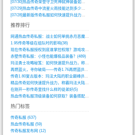
[07/30]
热血传奇荣誉守卫死神弑神装备如何获取与佩戴攻略？
[07/29]
热血传奇中流星火雨技能达到多少级可以开始练装备？
[07/28]
最新版传奇私服如何快速提升战力与获取稀有装备？
推荐排行
网通热血传奇私服：战士如何单挑赤月恶魔？(311)
1.95传奇等级在组队时的影响(38)
现在传奇私服授权到底谁掌控权限？游戏攻略(789)
赤壁传奇私服：小怪也能爆极品装备？(489)
玛法勇士攻略秘笈：如何快速提升战力，称霸(717)
再燃蓝火，寻你破局——传奇1.76再燃蓝(893)
传奇1.80复古版本：玛法大陆的职业巅峰(873)
精品传奇如何快速提升战力，称霸玛法大陆？(392)
在刚开一秒传奇里找什么样的徒弟好(5)
热血传奇私服顶级装备如何获取？装备搭配与(688)
热门标签
传奇私服
(637)
热血传奇私服
(59)
传奇私服发布网
(12)