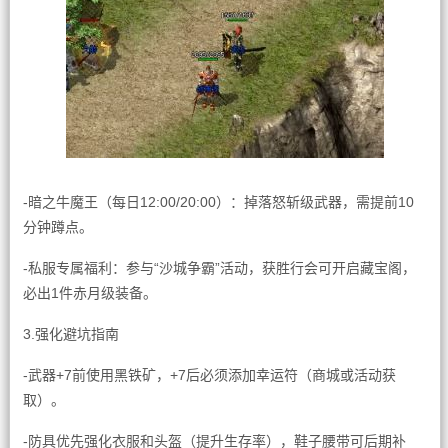
-暗之牛魔王（每日12:00/20:00）：掉落怒斩级武器，需提前10
分钟蹲点。
-私服专属福利：参与“沙城争霸”活动，获胜行会可开启藏宝阁，
必出1件赤月级装备。
3.强化避坑指南
-武器+7前使用黑铁矿，+7后必须添加幸运符（商城或活动获
取）。
-防具优先强化衣服和头盔（提升生存率），鞋子腰带可后期补