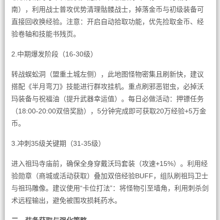
南），利用战士普攻优势清理骷髅战士，掉落金币与初级装备可
直接回收换经验。注意：开启自动拾取功能，优先捡取金币、经
验卷轴和技能书残页。
2.中期爆发阶段（16-30级）
转战蜈蚣洞（盟重土城左侧），此地图怪物密集且刷新快，建议
搭配《半月弯刀》技能进行群攻挂机。重点刷邪恶钳虫，必掉沃
玛装备与祝福油（提升武器幸运值）。每日必做活动：押镖任务
（18:00-20:00双倍奖励），5分钟完成即可获取20万经验+5万金
币。
3.冲刺35级关键期（31-35级）
进入祖玛寺庙前，确保全身穿戴沃玛套装（攻速+15%）。利用经
验勋章（商城或活动获取）叠加双倍经验BUFF，组队刷祖玛卫士
与祖玛雕像。建议使用“卡位打法”：将怪物引至墙角，利用刺杀剑
术远程输出，避免被围攻损耗药水。