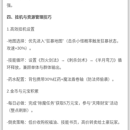
强。
四、挂机与资源管理技巧
1.高效挂机设置
-地图选择：优先进入“狂暴地图”（击杀小怪概率触发狂暴状态，
攻速+30%）。
-技能循环：设置《烈火剑法》→《刺杀剑术》→《半月弯刀》循
环释放，兼顾单体与群体输出。
-药水配置：背包携带30%红药+魔法盾卷轴（防法师偷袭）。
2.金币与元宝积累
-每日必做：完成“除魔任务”获取5万元宝，参与“天降财宝”活动
（整点刷新）。
-倒卖策略：低价收购祝福油、技能书页，高价转卖给土豪玩家。