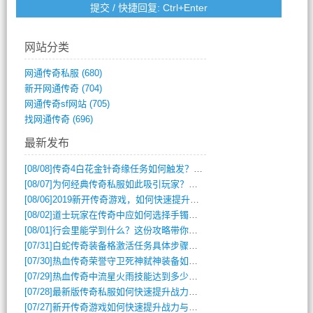
网站分类
网通传奇私服
(680)
新开网通传奇
(704)
网通传奇sf网站
(705)
找网通传奇
(696)
最新发布
[08/08]
传奇4白花金针奇缘任务如何触发？完整攻略解析
[08/07]
为何经典传奇私服如此吸引玩家？深度攻略解析
[08/06]
2019新开传奇游戏，如何快速提升角色等级？
[08/02]
道士玩家在传奇中应如何选择手镯装备？
[08/01]
行会里能学到什么？这份攻略带你全掌握
[07/31]
白蛇传奇装备格激活任务具体步骤是什么？如何完成？
[07/30]
热血传奇荣誉守卫死神弑神装备如何获取与佩戴攻略？
[07/29]
热血传奇中流星火雨技能达到多少级可以开始练装备？
[07/28]
最新版传奇私服如何快速提升战力与获取稀有装备？
[07/27]
新开传奇游戏如何快速提升战力与获取稀有装备？