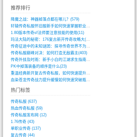
推荐排行
降魔之战：神器掉落点都在哪儿？(579)
轩辕传奇私服怀旧服新手如何快速掌握职业选(993)
1.80版本传奇sf法师要注意技能的使用(11)
玛法大陆的秘密：176复古新开传奇攻略大(486)
传奇征途中的未知谜团：探寻传奇世界不为人(595)
传奇私服巅峰对决：如何打造无敌霸主(403)
传奇外挂及时雨：新手小白的江湖求生指南(802)
PK中掉落装备的顺序是什么(23)
重温经典新开复古传奇私服，如何快速提升等(392)
血染苍龙传奇战力提升缓慢如何快速突破瓶颈(654)
热门标签
传奇私服
(637)
热血传奇私服
(59)
传奇私服发布网
(12)
1.76传奇
(43)
单职业传奇
(137)
复古传奇
(44)