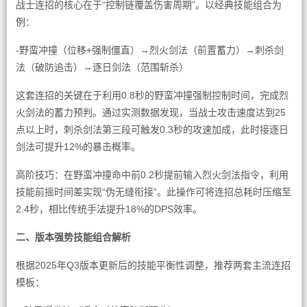
战士连招的核心在于“控制链覆盖伤害周期”。以经典技能组合为
例：
-野蛮冲撞（位移+强制僵直）→烈火剑法（前置蓄力）→刺杀剑
法（破防追击）→逐日剑法（范围斩杀）
这套连招的关键在于利用0.8秒的野蛮冲撞强制控制时间，完成烈
火剑法的蓄力预判。通过实测数据发现，当战士攻击速度达到25
点以上时，刺杀剑法第三段可触发0.3秒的攻速加成，此时接逐日
剑法可提升12%的暴击概率。
高阶技巧：在野蛮冲撞命中前0.2秒提前输入烈火剑法指令，利用
技能前摇时间差实现“伪无缝衔接”。此操作可将连招总耗时压缩至
2.4秒，相比传统手法提升18%的DPS效率。
二、版本强势技能组合解析
根据2025年Q3版本更新后的技能平衡性调整，推荐两套主流连招
模板：