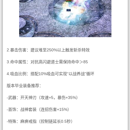
2.暴击伤害：建议堆至250%以上触发斩杀特效
3.命中属性：对抗高闪避道士需保持命中＞85
4.吸血比例：搭配10%吸血可实现“以战养战”循环
版本毕业装备推荐：
-武器：开天神刃（攻速+5，暴伤+35%）
-首饰：战神套装（连招伤害+15%）
-特殊：麻痹戒指（控制链延长0.5秒）