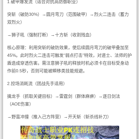
1.破甲爆发流（适合对抗高防御职业）
突斩（破防30%）→圆月弯刀（范围破甲）→烈火二连击（蓄力
双烈火）
→狮子吼（强制打断）→十方斩（收割残血）
核心原理：利用突斩的破防效果，使后续圆月弯刀的破甲叠加至
45%。此时烈火二连击可触发“弱点打击”特效，对道士、法师的护
盾造成穿透伤害。需注意狮子吼的释放时机必须卡在目标受身动
作前0.5秒，否则可能被瞬移类技能规避。
2.控场消耗流（团战先手适用）
擒龙手（抓取关键目标）→雷霆剑（群体麻痹）→逐日剑法
（AOE伤害）
→野蛮冲撞（推入己方阵营）→开天斩（斩杀线补刀）