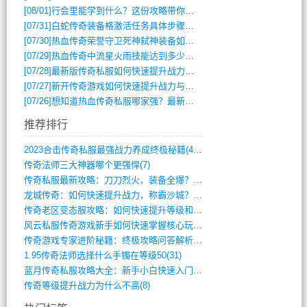
[08/01]
行会里能学到什么？这份攻略带你全掌握
[07/31]
白蛇传奇装备格激活任务具体步骤是什么？如何完成？
[07/30]
热血传奇荣誉守卫死神弑神装备如何获取与佩戴攻略？
[07/29]
热血传奇中流星火雨技能达到多少级可以开始练装备？
[07/28]
最新版传奇私服如何快速提升战力与获取稀有装备？
[07/27]
新开传奇游戏如何快速提升战力与获取稀有装备？
[07/26]
想知道热血传奇私服哪家强？最新排行榜攻略全解析
推荐排行
2023合击传奇私服最强战力养成终极秘籍(428)
传奇法师三大神器哪个更强悍(7)
传奇私服最新攻略：刀刀烈火，装备全爆？攻(813)
龙城传奇：如何快速提升战力，称霸沙城？(802)
传奇老区变态服攻略：如何快速提升等级和战(379)
风云私服传奇游戏新手如何快速掌握核心玩法(616)
传奇游戏专家进阶秘籍：终极攻略问答解析(848)
1.95传奇法师选择什么手镯在等级50(31)
蓝月传奇私服攻略大全：新手小白快速入门指(386)
传奇等级提升战力为什么不高(8)