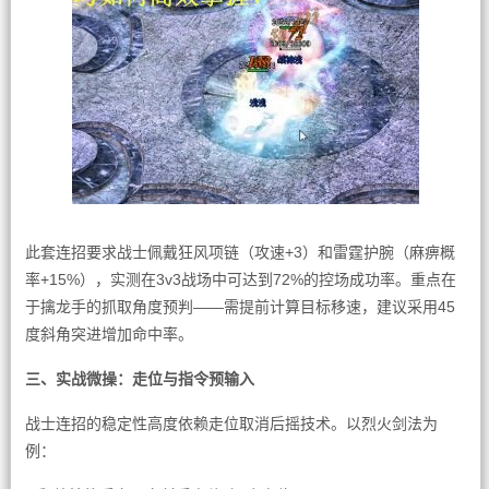
此套连招要求战士佩戴狂风项链（攻速+3）和雷霆护腕（麻痹概
率+15%），实测在3v3战场中可达到72%的控场成功率。重点在
于擒龙手的抓取角度预判——需提前计算目标移速，建议采用45
度斜角突进增加命中率。
三、实战微操：走位与指令预输入
战士连招的稳定性高度依赖走位取消后摇技术。以烈火剑法为
例：