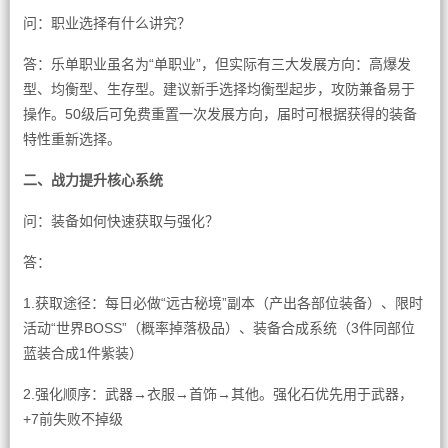
问：职业选择有什么讲究？
答：乐单职业虽名为“单职业”，但实际有三大发展方向：高爆发
型、均衡型、生存型。建议新手选择均衡型起步，攻防兼备易于
操作。50级后可免费重置一次发展方向，届时可根据获得的装备
特性重新选择。
二、战力提升核心系统
问：装备如何快速获取与强化？
答：
1.获取途径：每日必做“远古秘境”副本（产出各部位装备）、限时
活动“世界BOSS”（概率掉落极品）、装备合成系统（3件同部位
蓝装合成1件紫装）
2.强化顺序：武器→衣服→首饰→其他。强化石优先用于武器，
+7前失败不掉级