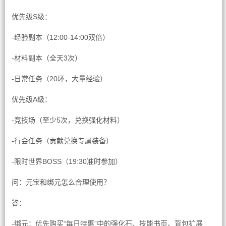
优先级S级：
-经验副本（12:00-14:00双倍）
-材料副本（全天3次）
-日常任务（20环，大量经验）
优先级A级：
-竞技场（至少5次，兑换强化材料）
-行会任务（贡献兑换专属装备）
-限时世界BOSS（19:30准时参加）
问：元宝和绑元怎么合理使用？
答：
-绑元：优先购买“每日特惠”中的强化石、技能书页、背包扩展