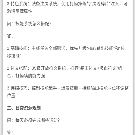
3.特色系统：装备注灵系统，使用打怪掉落的“灵魂碎片”注入，可
激活隐藏属性
问：技能系统怎么搭配？
答：
1.基础技能：主线任务全部赠送，优先升级“核心输出技能”和“位
移技能”
2.符文搭配：35级开放符文系统，推荐“暴击符文+吸血符文”组
合，打怪续航能力强
3.连招技巧：控制技能起手→爆发技能→持续输出技能→位移调整
位置
三、日常资源规划
问：每天必须完成哪些活动？
答：