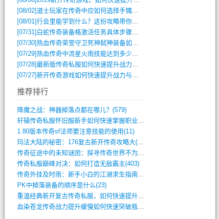
[08/02]
道士玩家在传奇中应如何选择手镯装备？
[08/01]
行会里能学到什么？这份攻略带你全掌握
[07/31]
白蛇传奇装备格激活任务具体步骤是什么？如何完成？
[07/30]
热血传奇荣誉守卫死神弑神装备如何获取与佩戴攻略？
[07/29]
热血传奇中流星火雨技能达到多少级可以开始练装备？
[07/28]
最新版传奇私服如何快速提升战力与获取稀有装备？
[07/27]
新开传奇游戏如何快速提升战力与获取稀有装备？
推荐排行
降魔之战：神器掉落点都在哪儿？(579)
轩辕传奇私服怀旧服新手如何快速掌握职业选(993)
1.80版本传奇sf法师要注意技能的使用(11)
玛法大陆的秘密：176复古新开传奇攻略大(486)
传奇征途中的未知谜团：探寻传奇世界不为人(595)
传奇私服巅峰对决：如何打造无敌霸主(403)
传奇外挂及时雨：新手小白的江湖求生指南(802)
PK中掉落装备的顺序是什么(23)
重温经典新开复古传奇私服，如何快速提升等(392)
血染苍龙传奇战力提升缓慢如何快速突破瓶颈(654)