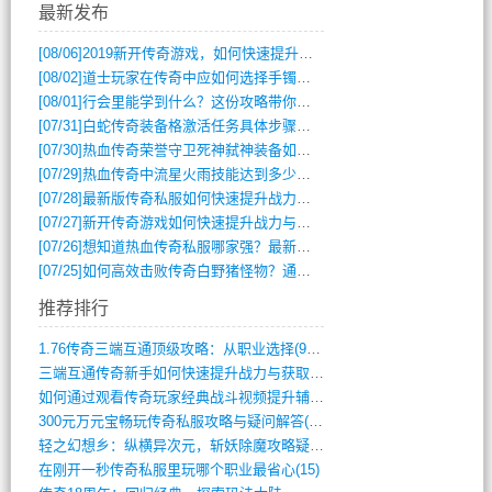
最新发布
[08/06]
2019新开传奇游戏，如何快速提升角色等级？
[08/02]
道士玩家在传奇中应如何选择手镯装备？
[08/01]
行会里能学到什么？这份攻略带你全掌握
[07/31]
白蛇传奇装备格激活任务具体步骤是什么？如何完成？
[07/30]
热血传奇荣誉守卫死神弑神装备如何获取与佩戴攻略？
[07/29]
热血传奇中流星火雨技能达到多少级可以开始练装备？
[07/28]
最新版传奇私服如何快速提升战力与获取稀有装备？
[07/27]
新开传奇游戏如何快速提升战力与获取稀有装备？
[07/26]
想知道热血传奇私服哪家强？最新排行榜攻略全解析
[07/25]
如何高效击败传奇白野猪怪物？通关技巧全解析
推荐排行
1.76传奇三端互通顶级攻略：从职业选择(972)
三端互通传奇新手如何快速提升战力与获取稀(379)
如何通过观看传奇玩家经典战斗视频提升辅助(661)
300元万元宝畅玩传奇私服攻略与疑问解答(828)
轻之幻想乡：纵横异次元，斩妖除魔攻略疑云(404)
在刚开一秒传奇私服里玩哪个职业最省心(15)