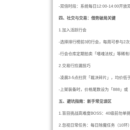
-双倍时段：系统每日12:00-14:00
四、社交与交易：借势破局关键
1.加入活跃行会
-选择排行榜前3的行会，每周可参与2
-行会仓库定期拍卖「嗜魂法杖」等稀有
2.交易行捡漏技巧
-凌晨3-5点扫货「裁决碎片」，均价低
-上架装备时，价格尾数设为「888」或
五、避坑指南：新手常见误区
1.盲目挑战高难度BOSS：40级前勿
2.忽视日常任务：每日除魔任务（10