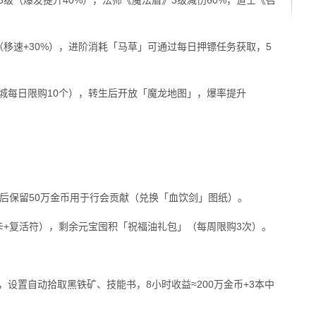
3级（爆发提升40%），法师《魔法盾》3级减伤60%，道士《召
（移速+30%），进阶消耗「马草」可通过每日押镖任务获取，5
（商城每日限购10个），转生后开放「魔龙地图」，爆率提升
级后保留50万金币用于行会贡献（兑换「血饮剑」图纸）。
卡+复活符），剩余元宝囤积「祝福油礼包」（每周限购3次）。
，设置自动拾取黑铁矿、技能书，8小时收益≈200万金币+3本中