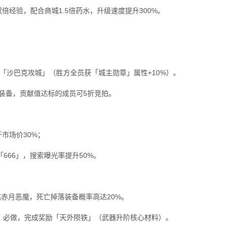
开放双倍经验，配合商城1.5倍药水，升级速度提升300%。
次「沙巴克攻城」（胜方全员获「城主勋章」属性+10%）。
装备，贡献值达标的成员可5折竞拍。
于市场价30%；
「666」，搜索曝光率提升50%。
单挑赤月恶魔，死亡掉落装备概率高达20%。
环）必做，完成奖励「天外陨铁」（武器升阶核心材料）。