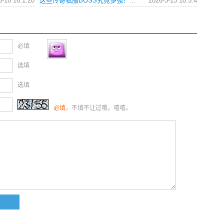
3-18 16:1:20
这些传奇私服BOSS究竟多强？连行会都闻风丧胆
2026-3-13 10:5:4
必填
选填
选填
必填
，不填不让过哦，嘻嘻。