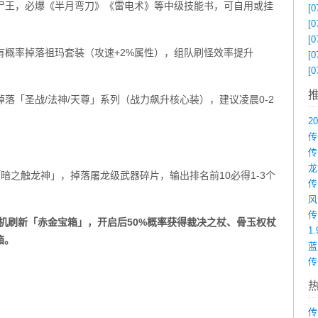
新尸王，必爆《半月弯刀》《雷电术》等中级技能书，可自用或挂
[0
[0
[0
士有概率掉落祖玛套装（攻速+2%属性），组队刷怪效率提升
[0
[0
掉落「圣战/法神/天尊」系列（战力飙升核心装），建议凌晨0-2
传
夺「暗之触龙神」，掉落屠龙级武器碎片，输出排名前10必得1-3个
机刷新「赤金宝箱」，开启后50%概率获得裁决之杖、骨玉权杖
1
箱。
传
传