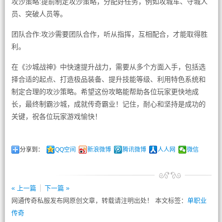
攻沙策略:提前制定攻沙策略，分配好任务，例如攻城车、守城人
员、突破人员等。
团队合作:攻沙需要团队合作，听从指挥，互相配合，才能取得胜
利。
在《沙城战神》中快速提升战力，需要从多个方面入手，包括选
择合适的起点、打造极品装备、提升技能等级、利用特色系统和
制定合理的攻沙策略。希望这份攻略能帮助各位玩家更快地成
长，最终制霸沙城，成就传奇霸业！记住，耐心和坚持是成功的
关键，祝各位玩家游戏愉快！
分享到：
QQ空间
新浪微博
腾讯微博
人人网
微信
« 上一篇
下一篇 »
网通传奇私服发布网原创文章，转载请注明出处！ 本文标签：
单职业
传奇