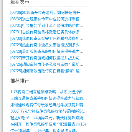
最新发布
[08/06]
2019新开传奇游戏，如何快速提升角色等级？
[08/02]
道士玩家在传奇中应如何选择手镯装备？
[08/01]
行会里能学到什么？这份攻略带你全掌握
[07/31]
白蛇传奇装备格激活任务具体步骤是什么？如何完成？
[07/30]
热血传奇荣誉守卫死神弑神装备如何获取与佩戴攻略？
[07/29]
热血传奇中流星火雨技能达到多少级可以开始练装备？
[07/28]
最新版传奇私服如何快速提升战力与获取稀有装备？
[07/27]
新开传奇游戏如何快速提升战力与获取稀有装备？
[07/26]
想知道热血传奇私服哪家强？最新排行榜攻略全解析
[07/25]
如何高效击败传奇白野猪怪物？通关技巧全解析
推荐排行
1.76传奇三端互通顶级攻略：从职业选择(972)
三端互通传奇新手如何快速提升战力与获取稀(379)
如何通过观看传奇玩家经典战斗视频提升辅助(661)
300元万元宝畅玩传奇私服攻略与疑问解答(828)
轻之幻想乡：纵横异次元，斩妖除魔攻略疑云(404)
在刚开一秒传奇私服里玩哪个职业最省心(15)
传奇18周年：回归经典，探索玛法大陆，寻(798)