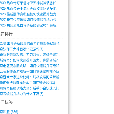
7/30]
热血传奇荣誉守卫死神弑神装备如何获取与佩戴攻略？
7/29]
热血传奇中流星火雨技能达到多少级可以开始练装备？
7/28]
最新版传奇私服如何快速提升战力与获取稀有装备？
7/27]
新开传奇游戏如何快速提升战力与获取稀有装备？
7/26]
想知道热血传奇私服哪家强？最新排行榜攻略全解析
推荐排行
2023合击传奇私服最强战力养成终极秘籍(428)
奇法师三大神器哪个更强悍(7)
传奇私服最新攻略：刀刀烈火，装备全爆？攻(813)
龙城传奇：如何快速提升战力，称霸沙城？(802)
传奇老区变态服攻略：如何快速提升等级和战(379)
风云私服传奇游戏新手如何快速掌握核心玩法(616)
传奇游戏专家进阶秘籍：终极攻略问答解析(848)
.95传奇法师选择什么手镯在等级50(31)
蓝月传奇私服攻略大全：新手小白快速入门指(386)
奇等级提升战力为什么不高(8)
热门标签
奇私服
(636)