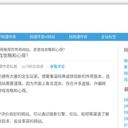
开网通传奇
网通传奇sf网站
找网通传奇
全站标签
值得推荐的传奇网站，求游戏攻略和心得？
戏攻略和心得？
网
通传奇私服
598
次阅读
查看评论
新
网
仍拥有大量的忠实玩家。想要重温经典或体验新的传奇版本，选
找
网站需要谨慎，因为市面上鱼龙混杂，存在许多盗版、诈骗网
游戏攻略和心得。
[0
[0
[0
户评价良好的网站。可以通过搜索引擎、论坛、贴吧等渠道了解
[0
息较多、投诉率高的网站。
[0