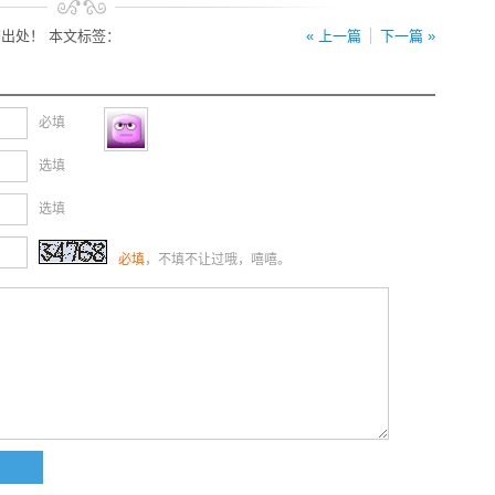
出处！ 本文标签：
« 上一篇
下一篇 »
必填
选填
选填
必填
，不填不让过哦，嘻嘻。