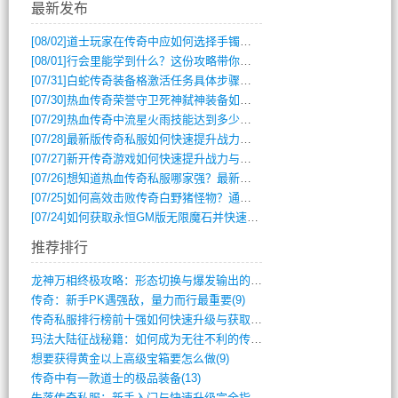
最新发布
[08/02]
道士玩家在传奇中应如何选择手镯装备？
[08/01]
行会里能学到什么？这份攻略带你全掌握
[07/31]
白蛇传奇装备格激活任务具体步骤是什么？如何完成？
[07/30]
热血传奇荣誉守卫死神弑神装备如何获取与佩戴攻略？
[07/29]
热血传奇中流星火雨技能达到多少级可以开始练装备？
[07/28]
最新版传奇私服如何快速提升战力与获取稀有装备？
[07/27]
新开传奇游戏如何快速提升战力与获取稀有装备？
[07/26]
想知道热血传奇私服哪家强？最新排行榜攻略全解析
[07/25]
如何高效击败传奇白野猪怪物？通关技巧全解析
[07/24]
如何获取永恒GM版无限魔石并快速提升战力？
推荐排行
龙神万相终极攻略：形态切换与爆发输出的艺(411)
传奇：新手PK遇强敌，量力而行最重要(9)
传奇私服排行榜前十强如何快速升级与获取稀(744)
玛法大陆征战秘籍：如何成为无往不利的传奇(10)
想要获得黄金以上高级宝箱要怎么做(9)
传奇中有一款道士的极品装备(13)
失落传奇私服：新手入门与快速升级完全指南(895)