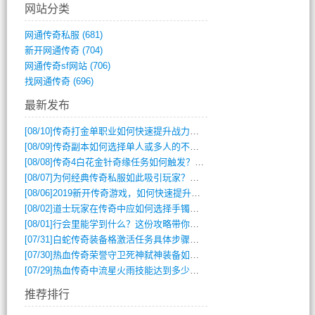
网站分类
网通传奇私服
(681)
新开网通传奇
(704)
网通传奇sf网站
(706)
找网通传奇
(696)
最新发布
[08/10]
传奇打金单职业如何快速提升战力与装备获取？
[08/09]
传奇副本如何选择单人或多人的不同模式？
[08/08]
传奇4白花金针奇缘任务如何触发？完整攻略解析
[08/07]
为何经典传奇私服如此吸引玩家？深度攻略解析
[08/06]
2019新开传奇游戏，如何快速提升角色等级？
[08/02]
道士玩家在传奇中应如何选择手镯装备？
[08/01]
行会里能学到什么？这份攻略带你全掌握
[07/31]
白蛇传奇装备格激活任务具体步骤是什么？如何完成？
[07/30]
热血传奇荣誉守卫死神弑神装备如何获取与佩戴攻略？
[07/29]
热血传奇中流星火雨技能达到多少级可以开始练装备？
推荐排行