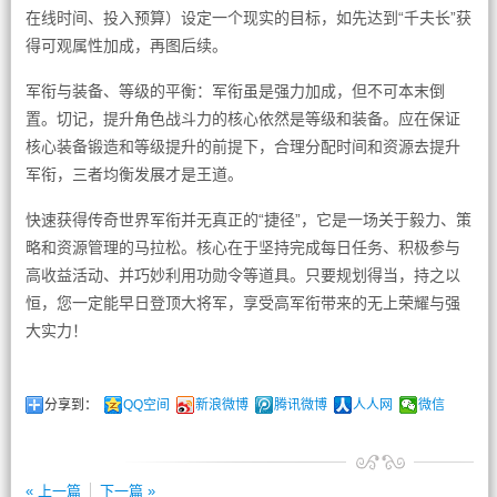
在线时间、投入预算）设定一个现实的目标，如先达到“千夫长”获
得可观属性加成，再图后续。
军衔与装备、等级的平衡：军衔虽是强力加成，但不可本末倒
置。切记，提升角色战斗力的核心依然是等级和装备。应在保证
核心装备锻造和等级提升的前提下，合理分配时间和资源去提升
军衔，三者均衡发展才是王道。
快速获得传奇世界军衔并无真正的“捷径”，它是一场关于毅力、策
略和资源管理的马拉松。核心在于坚持完成每日任务、积极参与
高收益活动、并巧妙利用功勋令等道具。只要规划得当，持之以
恒，您一定能早日登顶大将军，享受高军衔带来的无上荣耀与强
大实力！
分享到：
QQ空间
新浪微博
腾讯微博
人人网
微信
« 上一篇
下一篇 »