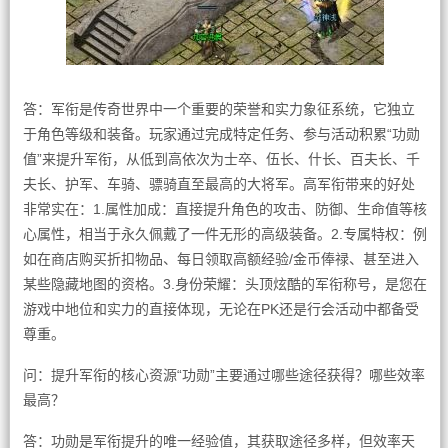
答：军衔是传奇世界中一个重要的荣誉和实力象征系统，它独立
于角色等级和装备。玩家通过完成特定任务、参与活动积累“功勋
值”来提升军衔，从低到高依次为士卒、伍长、什长、百夫长、千
夫长、护军、车骑、骠骑直至最高的大将军。高军衔带来的好处
非常实在：1.属性加成：直接提升角色的攻击、防御、生命值等核
心属性，相当于永久佩戴了一件无形的高级装备。2.专属特权：例
如在商店购买折扣物品、每日领取高额经验/金币俸禄、甚至进入
某些隐藏地图的资格。3.身份荣耀：头顶炫酷的军衔称号，是您在
游戏中地位和实力的直接体现，无论在PK还是行会活动中都备受
尊重。
问：提升军衔的核心资源“功勋”主要通过哪些途径获得？哪些效率
最高？
答：功勋是军衔提升的唯一经验值，其获取途径多样，但效率天