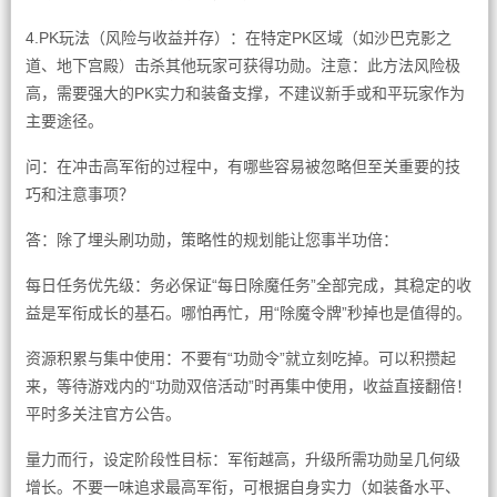
4.PK玩法（风险与收益并存）：在特定PK区域（如沙巴克影之
道、地下宫殿）击杀其他玩家可获得功勋。注意：此方法风险极
高，需要强大的PK实力和装备支撑，不建议新手或和平玩家作为
主要途径。
问：在冲击高军衔的过程中，有哪些容易被忽略但至关重要的技
巧和注意事项？
答：除了埋头刷功勋，策略性的规划能让您事半功倍：
每日任务优先级：务必保证“每日除魔任务”全部完成，其稳定的收
益是军衔成长的基石。哪怕再忙，用“除魔令牌”秒掉也是值得的。
资源积累与集中使用：不要有“功勋令”就立刻吃掉。可以积攒起
来，等待游戏内的“功勋双倍活动”时再集中使用，收益直接翻倍！
平时多关注官方公告。
量力而行，设定阶段性目标：军衔越高，升级所需功勋呈几何级
增长。不要一味追求最高军衔，可根据自身实力（如装备水平、