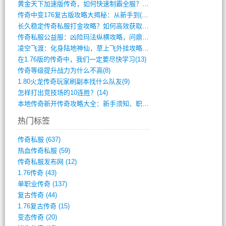
黄金天下加速版传奇，如何快速制霸全服？(948)
传奇中变176复古版攻略大揭秘：从新手到(344)
长久稳定传奇私服打金攻略？如何高效获取资(415)
传奇私服公益服：凶险玛法纵横攻略，问鼎巅(840)
凌空飞渡：化身陆地神仙，草上飞外挂攻略(341)
在1.76版的传奇中，我们一定要尽快学习(13)
传奇等级提升战力为什么不高(8)
1.80火龙传奇玩家刷副本找什么队友(9)
怎样打出竞技场的10连胜？(14)
本地传奇新开传奇攻略大全：新手须知、职业(568)
热门标签
传奇私服
(637)
热血传奇私服
(59)
传奇私服发布网
(12)
1.76传奇
(43)
单职业传奇
(137)
复古传奇
(44)
1.76复古传奇
(15)
变态传奇
(20)