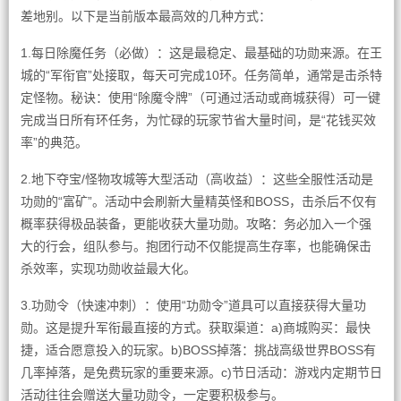
差地别。以下是当前版本最高效的几种方式：
1.每日除魔任务（必做）：这是最稳定、最基础的功勋来源。在王
城的“军衔官”处接取，每天可完成10环。任务简单，通常是击杀特
定怪物。秘诀：使用“除魔令牌”（可通过活动或商城获得）可一键
完成当日所有环任务，为忙碌的玩家节省大量时间，是“花钱买效
率”的典范。
2.地下夺宝/怪物攻城等大型活动（高收益）：这些全服性活动是
功勋的“富矿”。活动中会刷新大量精英怪和BOSS，击杀后不仅有
概率获得极品装备，更能收获大量功勋。攻略：务必加入一个强
大的行会，组队参与。抱团行动不仅能提高生存率，也能确保击
杀效率，实现功勋收益最大化。
3.功勋令（快速冲刺）：使用“功勋令”道具可以直接获得大量功
勋。这是提升军衔最直接的方式。获取渠道：a)商城购买：最快
捷，适合愿意投入的玩家。b)BOSS掉落：挑战高级世界BOSS有
几率掉落，是免费玩家的重要来源。c)节日活动：游戏内定期节日
活动往往会赠送大量功勋令，一定要积极参与。