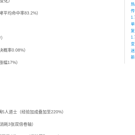
盟变化）
热
传
平均命中率83.2%）
1
单
复
1
秒）
变
概率0.08%）
迷
新
涨幅17%）
满5人道士（经验加成叠加至220%）
需消耗3张双倍卷轴）