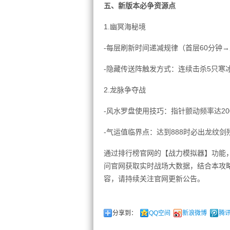
五、新版本必争资源点
1.幽冥海秘境
-每层刷新时间递减规律（首层60分钟→
-隐藏传送阵触发方式：连续击杀5只寒
2.龙脉争夺战
-风水罗盘使用技巧：指针颤动频率达20
-气运值临界点：达到888时必出龙纹剑
通过排行榜官网的【战力模拟器】功能，输
问官网获取实时战场大数据，结合本攻略
容，请持续关注官网更新公告。
分享到：
QQ空间
新浪微博
腾