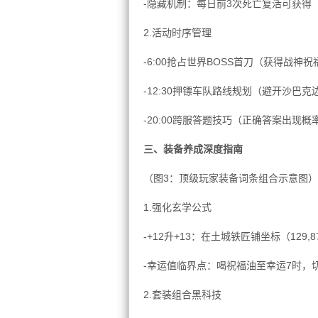
-隐藏机制：每日前3次死亡复活可获得【不
2.活动时序管理
-6:00抢占世界BOSS首刀（获得战神
-12:30押镖车队路线规划（避开沙巴克边境
-20:00跨服答题技巧（正确答案出现
三、装备养成深度指南
（图3：顶级玩家装备词条组合示意图）
1.强化玄学公式
-+12升+13：在土城铁匠铺坐标（129
-幸运值临界点：喝祝福油至幸运7时，
2.套装组合黑科技