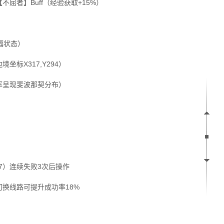
屈者】Buff（经验获取+15%）
祝福状态）
坐标X317,Y294）
概率呈现斐波那契分布）
,87）连续失败3次后操作
切换线路可提升成功率18%