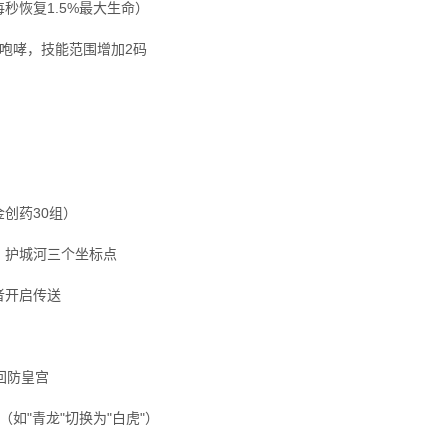
秒恢复1.5%最大生命）
冰咆哮，技能范围增加2码
创药30组）
、护城河三个坐标点
者开启传送
回防皇宫
如"青龙"切换为"白虎"）