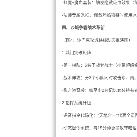
-虹魔+魔血套装：触发隐藏吸血效果（每
-法师专属BUG：佩戴烈焰项链时使用
四、沙城争霸战术革新
（图4：沙巴克攻城路线动态推演图）
1.城门突破矩阵
-第一梯队：5名圣战套战士（携带超级金
-战术佯攻：分3个小队同时攻击东、南
-影之道奇袭：需至少2名记忆套装持有
2.指挥系统升级
-语音指令代码化："天地合一"代表全员
-动态密令系统：每15分钟更换攻守暗语（