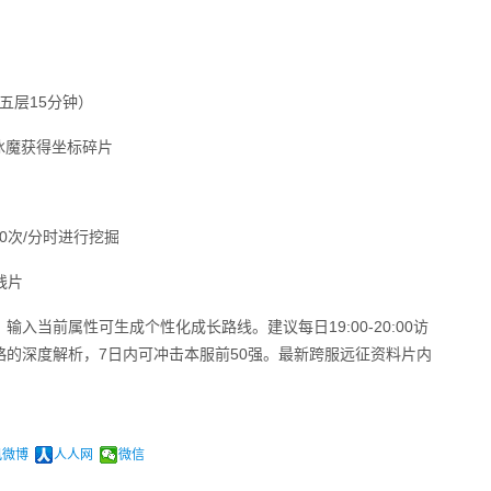
五层15分钟）
冰魔获得坐标碎片
0次/分时进行挖掘
残片
入当前属性可生成个性化成长路线。建议每日19:00-20:00访
的深度解析，7日内可冲击本服前50强。最新跨服远征资料片内
讯微博
人人网
微信