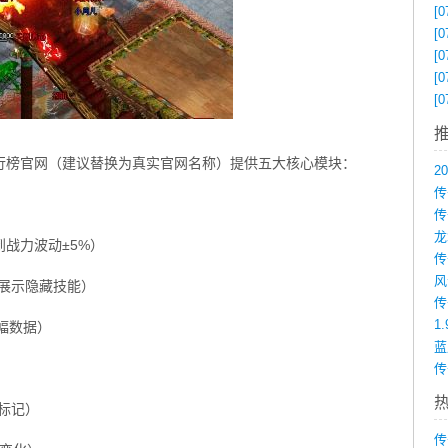
[0
[0
[0
[0
[0
行榜官网（建议替换为真实官网名称）提供五大核心模块：
传
到战力波动±5%）
展示隐藏技能）
1
幅数据）
传
标记）
传