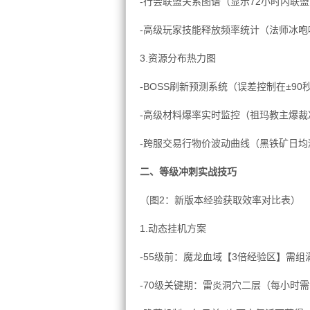
-行会联盟关系图谱（显示72小时内联
-高级玩家技能释放频率统计（法师冰咆哮
3.资源分布热力图
-BOSS刷新预测系统（误差控制在±90
-高级材料爆率实时监控（祖玛教主爆裁决
-跨服交易行物价波动曲线（黑铁矿日均
二、等级冲刺实战技巧
（图2：新版本经验获取效率对比表）
1.动态挂机方案
-55级前：魔龙血域【3倍经验区】需组
-70级关键期：雷炎洞穴二层（每小时