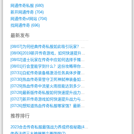
网通传奇私服
(680)
新开网通传奇
(704)
网通传奇sf网站
(704)
找网通传奇
(696)
最新发布
[08/07]
为何经典传奇私服如此吸引玩家？深度攻略解析
[08/06]
2019新开传奇游戏，如何快速提升角色等级？
[08/02]
道士玩家在传奇中应如何选择手镯装备？
[08/01]
行会里能学到什么？这份攻略带你全掌握
[07/31]
白蛇传奇装备格激活任务具体步骤是什么？如何完成？
[07/30]
热血传奇荣誉守卫死神弑神装备如何获取与佩戴攻略？
[07/29]
热血传奇中流星火雨技能达到多少级可以开始练装备？
[07/28]
最新版传奇私服如何快速提升战力与获取稀有装备？
[07/27]
新开传奇游戏如何快速提升战力与获取稀有装备？
[07/26]
想知道热血传奇私服哪家强？最新排行榜攻略全解析
推荐排行
2023合击传奇私服最强战力养成终极秘籍(428)
传奇法师三大神器哪个更强悍(7)