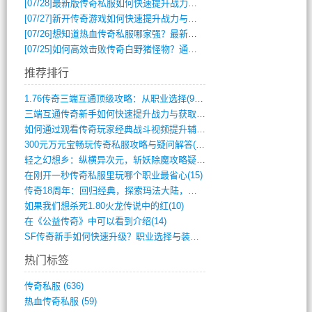
[07/28]
最新版传奇私服如何快速提升战力与获取稀有装备？
[07/27]
新开传奇游戏如何快速提升战力与获取稀有装备？
[07/26]
想知道热血传奇私服哪家强？最新排行榜攻略全解析
[07/25]
如何高效击败传奇白野猪怪物？通关技巧全解析
推荐排行
1.76传奇三端互通顶级攻略：从职业选择(972)
三端互通传奇新手如何快速提升战力与获取稀(379)
如何通过观看传奇玩家经典战斗视频提升辅助(661)
300元万元宝畅玩传奇私服攻略与疑问解答(828)
轻之幻想乡：纵横异次元，斩妖除魔攻略疑云(404)
在刚开一秒传奇私服里玩哪个职业最省心(15)
传奇18周年：回归经典，探索玛法大陆，寻(798)
如果我们想杀死1.80火龙传说中的红(10)
在《公益传奇》中可以看到介绍(14)
SF传奇新手如何快速升级？职业选择与装备(711)
热门标签
传奇私服
(636)
热血传奇私服
(59)