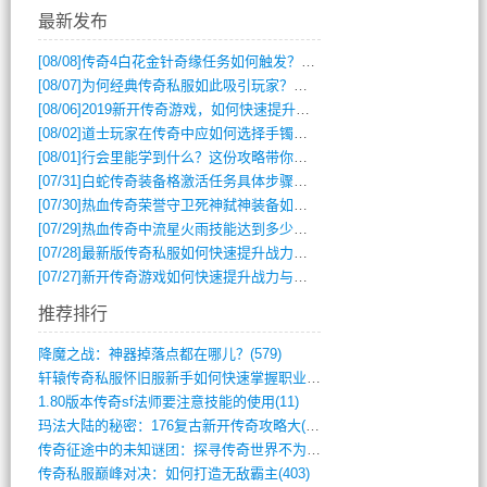
最新发布
[08/08]
传奇4白花金针奇缘任务如何触发？完整攻略解析
[08/07]
为何经典传奇私服如此吸引玩家？深度攻略解析
[08/06]
2019新开传奇游戏，如何快速提升角色等级？
[08/02]
道士玩家在传奇中应如何选择手镯装备？
[08/01]
行会里能学到什么？这份攻略带你全掌握
[07/31]
白蛇传奇装备格激活任务具体步骤是什么？如何完成？
[07/30]
热血传奇荣誉守卫死神弑神装备如何获取与佩戴攻略？
[07/29]
热血传奇中流星火雨技能达到多少级可以开始练装备？
[07/28]
最新版传奇私服如何快速提升战力与获取稀有装备？
[07/27]
新开传奇游戏如何快速提升战力与获取稀有装备？
推荐排行
降魔之战：神器掉落点都在哪儿？(579)
轩辕传奇私服怀旧服新手如何快速掌握职业选(993)
1.80版本传奇sf法师要注意技能的使用(11)
玛法大陆的秘密：176复古新开传奇攻略大(486)
传奇征途中的未知谜团：探寻传奇世界不为人(595)
传奇私服巅峰对决：如何打造无敌霸主(403)