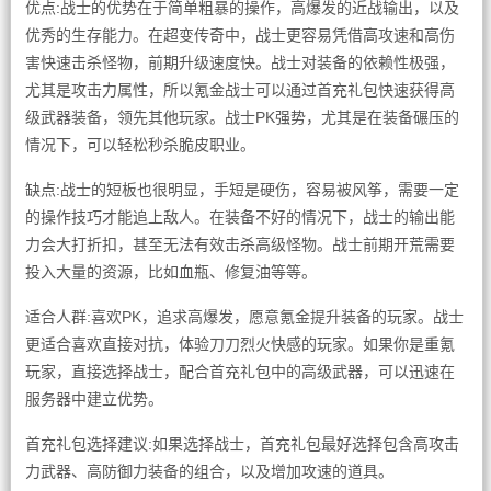
优点:战士的优势在于简单粗暴的操作，高爆发的近战输出，以及
优秀的生存能力。在超变传奇中，战士更容易凭借高攻速和高伤
害快速击杀怪物，前期升级速度快。战士对装备的依赖性极强，
尤其是攻击力属性，所以氪金战士可以通过首充礼包快速获得高
级武器装备，领先其他玩家。战士PK强势，尤其是在装备碾压的
情况下，可以轻松秒杀脆皮职业。
缺点:战士的短板也很明显，手短是硬伤，容易被风筝，需要一定
的操作技巧才能追上敌人。在装备不好的情况下，战士的输出能
力会大打折扣，甚至无法有效击杀高级怪物。战士前期开荒需要
投入大量的资源，比如血瓶、修复油等等。
适合人群:喜欢PK，追求高爆发，愿意氪金提升装备的玩家。战士
更适合喜欢直接对抗，体验刀刀烈火快感的玩家。如果你是重氪
玩家，直接选择战士，配合首充礼包中的高级武器，可以迅速在
服务器中建立优势。
首充礼包选择建议:如果选择战士，首充礼包最好选择包含高攻击
力武器、高防御力装备的组合，以及增加攻速的道具。