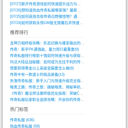
[07/27]
新开传奇游戏如何快速提升战力与获取稀有装备？
[07/26]
想知道热血传奇私服哪家强？最新排行榜攻略全解析
[07/25]
如何高效击败传奇白野猪怪物？通关技巧全解析
[07/24]
如何获取永恒GM版无限魔石并快速提升战力？
推荐排行
龙神万相终极攻略：形态切换与爆发输出的艺(411)
传奇：新手PK遇强敌，量力而行最重要(9)
传奇私服排行榜前十强如何快速升级与获取稀(744)
玛法大陆征战秘籍：如何成为无往不利的传奇(10)
想要获得黄金以上高级宝箱要怎么做(9)
传奇中有一款道士的极品装备(13)
失落传奇私服：新手入门与快速升级完全指南(895)
暗黑之路：传奇之旅：踏破暗黑，揭秘单机传(355)
《传奇》魔法师法盾终极优化指南：突破CD(316)
传奇私服玩家职业选择攻略：开启你的传奇之(15)
热门标签
传奇私服
(636)
热血传奇私服
(59)