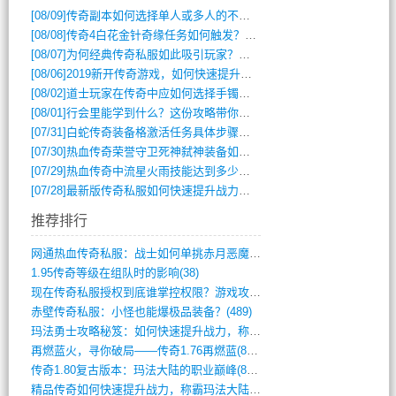
[08/09]
传奇副本如何选择单人或多人的不同模式？
[08/08]
传奇4白花金针奇缘任务如何触发？完整攻略解析
[08/07]
为何经典传奇私服如此吸引玩家？深度攻略解析
[08/06]
2019新开传奇游戏，如何快速提升角色等级？
[08/02]
道士玩家在传奇中应如何选择手镯装备？
[08/01]
行会里能学到什么？这份攻略带你全掌握
[07/31]
白蛇传奇装备格激活任务具体步骤是什么？如何完成？
[07/30]
热血传奇荣誉守卫死神弑神装备如何获取与佩戴攻略？
[07/29]
热血传奇中流星火雨技能达到多少级可以开始练装备？
[07/28]
最新版传奇私服如何快速提升战力与获取稀有装备？
推荐排行
网通热血传奇私服：战士如何单挑赤月恶魔？(311)
1.95传奇等级在组队时的影响(38)
现在传奇私服授权到底谁掌控权限？游戏攻略(789)
赤壁传奇私服：小怪也能爆极品装备？(489)
玛法勇士攻略秘笈：如何快速提升战力，称霸(717)
再燃蓝火，寻你破局——传奇1.76再燃蓝(893)
传奇1.80复古版本：玛法大陆的职业巅峰(873)
精品传奇如何快速提升战力，称霸玛法大陆？(392)