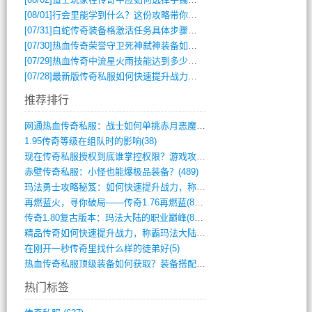
[08/01]
行会里能学到什么？这份攻略带你全掌握
[07/31]
白蛇传奇装备格激活任务具体步骤是什么？如何完成？
[07/30]
热血传奇荣誉守卫死神弑神装备如何获取与佩戴攻略？
[07/29]
热血传奇中流星火雨技能达到多少级可以开始练装备？
[07/28]
最新版传奇私服如何快速提升战力与获取稀有装备？
推荐排行
网通热血传奇私服：战士如何单挑赤月恶魔？(311)
1.95传奇等级在组队时的影响(38)
现在传奇私服授权到底谁掌控权限？游戏攻略(789)
赤壁传奇私服：小怪也能爆极品装备？(489)
玛法勇士攻略秘笈：如何快速提升战力，称霸(717)
再燃蓝火，寻你破局——传奇1.76再燃蓝(893)
传奇1.80复古版本：玛法大陆的职业巅峰(873)
精品传奇如何快速提升战力，称霸玛法大陆？(392)
在刚开一秒传奇里找什么样的徒弟好(5)
热血传奇私服顶级装备如何获取？装备搭配与(688)
热门标签