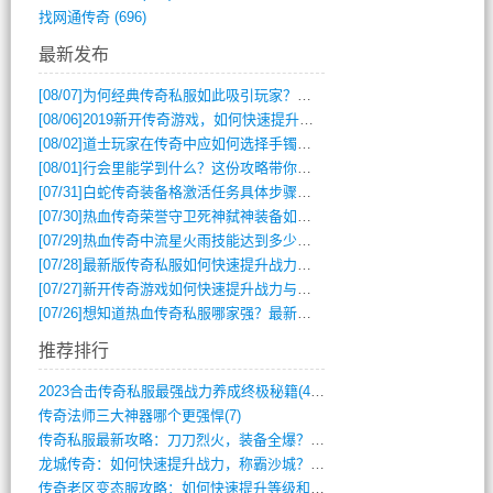
找网通传奇
(696)
最新发布
[08/07]
为何经典传奇私服如此吸引玩家？深度攻略解析
[08/06]
2019新开传奇游戏，如何快速提升角色等级？
[08/02]
道士玩家在传奇中应如何选择手镯装备？
[08/01]
行会里能学到什么？这份攻略带你全掌握
[07/31]
白蛇传奇装备格激活任务具体步骤是什么？如何完成？
[07/30]
热血传奇荣誉守卫死神弑神装备如何获取与佩戴攻略？
[07/29]
热血传奇中流星火雨技能达到多少级可以开始练装备？
[07/28]
最新版传奇私服如何快速提升战力与获取稀有装备？
[07/27]
新开传奇游戏如何快速提升战力与获取稀有装备？
[07/26]
想知道热血传奇私服哪家强？最新排行榜攻略全解析
推荐排行
2023合击传奇私服最强战力养成终极秘籍(428)
传奇法师三大神器哪个更强悍(7)
传奇私服最新攻略：刀刀烈火，装备全爆？攻(813)
龙城传奇：如何快速提升战力，称霸沙城？(802)
传奇老区变态服攻略：如何快速提升等级和战(379)