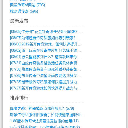
网通传奇sf网站
(705)
找网通传奇
(696)
最新发布
[08/08]
传奇4白花金针奇缘任务如何触发？完整攻略解析
[08/07]
为何经典传奇私服如此吸引玩家？深度攻略解析
[08/06]
2019新开传奇游戏，如何快速提升角色等级？
[08/02]
道士玩家在传奇中应如何选择手镯装备？
[08/01]
行会里能学到什么？这份攻略带你全掌握
[07/31]
白蛇传奇装备格激活任务具体步骤是什么？如何完成？
[07/30]
热血传奇荣誉守卫死神弑神装备如何获取与佩戴攻略？
[07/29]
热血传奇中流星火雨技能达到多少级可以开始练装备？
[07/28]
最新版传奇私服如何快速提升战力与获取稀有装备？
[07/27]
新开传奇游戏如何快速提升战力与获取稀有装备？
推荐排行
降魔之战：神器掉落点都在哪儿？(579)
轩辕传奇私服怀旧服新手如何快速掌握职业选(993)
1.80版本传奇sf法师要注意技能的使用(11)
玛法大陆的秘密：176复古新开传奇攻略大(486)