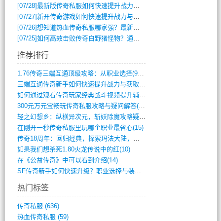
[07/28]
最新版传奇私服如何快速提升战力与获取稀有装备？
[07/27]
新开传奇游戏如何快速提升战力与获取稀有装备？
[07/26]
想知道热血传奇私服哪家强？最新排行榜攻略全解析
[07/25]
如何高效击败传奇白野猪怪物？通关技巧全解析
推荐排行
1.76传奇三端互通顶级攻略：从职业选择(972)
三端互通传奇新手如何快速提升战力与获取稀(379)
如何通过观看传奇玩家经典战斗视频提升辅助(661)
300元万元宝畅玩传奇私服攻略与疑问解答(828)
轻之幻想乡：纵横异次元，斩妖除魔攻略疑云(404)
在刚开一秒传奇私服里玩哪个职业最省心(15)
传奇18周年：回归经典，探索玛法大陆，寻(798)
如果我们想杀死1.80火龙传说中的红(10)
在《公益传奇》中可以看到介绍(14)
SF传奇新手如何快速升级？职业选择与装备(711)
热门标签
传奇私服
(636)
热血传奇私服
(59)