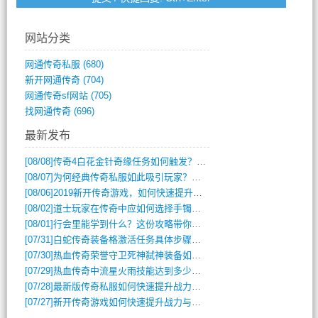
网站分类
网通传奇私服
(680)
新开网通传奇
(704)
网通传奇sf网站
(705)
找网通传奇
(696)
最新发布
[08/08]
传奇4白花金针奇缘任务如何触发？完整攻略解析
[08/07]
为何经典传奇私服如此吸引玩家？深度攻略解析
[08/06]
2019新开传奇游戏，如何快速提升角色等级？
[08/02]
道士玩家在传奇中应如何选择手镯装备？
[08/01]
行会里能学到什么？这份攻略带你全掌握
[07/31]
白蛇传奇装备格激活任务具体步骤是什么？如何完成？
[07/30]
热血传奇荣誉守卫死神弑神装备如何获取与佩戴攻略？
[07/29]
热血传奇中流星火雨技能达到多少级可以开始练装备？
[07/28]
最新版传奇私服如何快速提升战力与获取稀有装备？
[07/27]
新开传奇游戏如何快速提升战力与获取稀有装备？