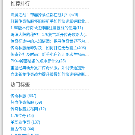
推荐排行
降魔之战：神器掉落点都在哪儿？(579)
轩辕传奇私服怀旧服新手如何快速掌握职业选(993)
1.80版本传奇sf法师要注意技能的使用(11)
玛法大陆的秘密：176复古新开传奇攻略大(486)
传奇征途中的未知谜团：探寻传奇世界不为人(595)
传奇私服巅峰对决：如何打造无敌霸主(403)
传奇外挂及时雨：新手小白的江湖求生指南(802)
PK中掉落装备的顺序是什么(23)
重温经典新开复古传奇私服，如何快速提升等(392)
血染苍龙传奇战力提升缓慢如何快速突破瓶颈(654)
热门标签
传奇私服
(637)
热血传奇私服
(59)
传奇私服发布网
(12)
1.76传奇
(43)
单职业传奇
(137)
复古传奇
(44)