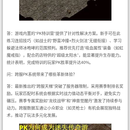
答：游戏内置的“PK特训营”提供了针对性解决方案。新手可在此
练习连招技巧（如战士的“野蛮冲撞+烈火剑法”无缝衔接）、学习
躲避法师冰咆哮的范围预判。推荐优先打造“吸血属性”装备（如虹
魔戒指），配合药店特供的“超级太阳水”，能显著提升生存能力。
统计表明，完成特训的玩家PK胜率提升达40%。
问：跨服PK系统带来了哪些革新体验？
答：最新推出的“跨服天梯”突破了服务器限制，采用赛季制排名奖
励。玩家匹配时系统会根据实时战力值动态平衡对手，避免实力
碾压。赛季专属奖励如“龙纹战甲”和“神兽觉醒丹”激发了持续参与
动力。跨服数据互通让小众职业（如灵枪士）有机会展现独特战
术，推动了玩法多元化发展。