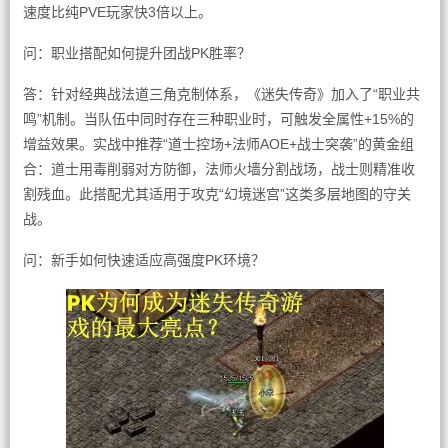
速度比纯PVE玩家快3倍以上。
问：职业搭配如何提升团战PK胜率？
答：针对经典战法道三角克制体系，《迷失传奇》加入了“职业共
鸣”机制。当队伍中同时存在三种职业时，可触发全属性+15%的
增益效果。实战中推荐“道士控场+法师AOE+战士突袭”的黄金组
合：道士用毒削弱对方防御，法师火墙分割战场，战士则精准收
割残血。此搭配尤其适用于攻克“幻境迷宫”这类多层地图的守关
战。
问：新手如何快速适应高强度PK环境？