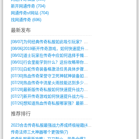
新开网通传奇
(704)
网通传奇sf网站
(704)
找网通传奇
(696)
最新发布
[08/07]
为何经典传奇私服如此吸引玩家？深度攻略解析
[08/06]
2019新开传奇游戏，如何快速提升角色等级？
[08/02]
道士玩家在传奇中应如何选择手镯装备？
[08/01]
行会里能学到什么？这份攻略带你全掌握
[07/31]
白蛇传奇装备格激活任务具体步骤是什么？如何完成？
[07/30]
热血传奇荣誉守卫死神弑神装备如何获取与佩戴攻略？
[07/29]
热血传奇中流星火雨技能达到多少级可以开始练装备？
[07/28]
最新版传奇私服如何快速提升战力与获取稀有装备？
[07/27]
新开传奇游戏如何快速提升战力与获取稀有装备？
[07/26]
想知道热血传奇私服哪家强？最新排行榜攻略全解析
推荐排行
2023合击传奇私服最强战力养成终极秘籍(428)
传奇法师三大神器哪个更强悍(7)
传奇私服最新攻略：刀刀烈火，装备全爆？攻(813)