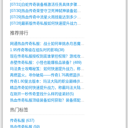
[07/31]
白蛇传奇装备格激活任务具体步骤是什么？如何完成？
[07/30]
热血传奇荣誉守卫死神弑神装备如何获取与佩戴攻略？
[07/29]
热血传奇中流星火雨技能达到多少级可以开始练装备？
[07/28]
最新版传奇私服如何快速提升战力与获取稀有装备？
推荐排行
网通热血传奇私服：战士如何单挑赤月恶魔？(311)
1.95传奇等级在组队时的影响(38)
现在传奇私服授权到底谁掌控权限？游戏攻略(789)
赤壁传奇私服：小怪也能爆极品装备？(489)
玛法勇士攻略秘笈：如何快速提升战力，称霸(717)
再燃蓝火，寻你破局——传奇1.76再燃蓝(893)
传奇1.80复古版本：玛法大陆的职业巅峰(873)
精品传奇如何快速提升战力，称霸玛法大陆？(392)
在刚开一秒传奇里找什么样的徒弟好(5)
热血传奇私服顶级装备如何获取？装备搭配与(688)
热门标签
传奇私服
(637)
热血传奇私服
(59)