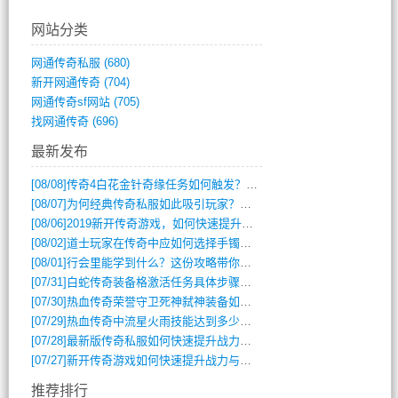
网站分类
网通传奇私服
(680)
新开网通传奇
(704)
网通传奇sf网站
(705)
找网通传奇
(696)
最新发布
[08/08]
传奇4白花金针奇缘任务如何触发？完整攻略解析
[08/07]
为何经典传奇私服如此吸引玩家？深度攻略解析
[08/06]
2019新开传奇游戏，如何快速提升角色等级？
[08/02]
道士玩家在传奇中应如何选择手镯装备？
[08/01]
行会里能学到什么？这份攻略带你全掌握
[07/31]
白蛇传奇装备格激活任务具体步骤是什么？如何完成？
[07/30]
热血传奇荣誉守卫死神弑神装备如何获取与佩戴攻略？
[07/29]
热血传奇中流星火雨技能达到多少级可以开始练装备？
[07/28]
最新版传奇私服如何快速提升战力与获取稀有装备？
[07/27]
新开传奇游戏如何快速提升战力与获取稀有装备？
推荐排行