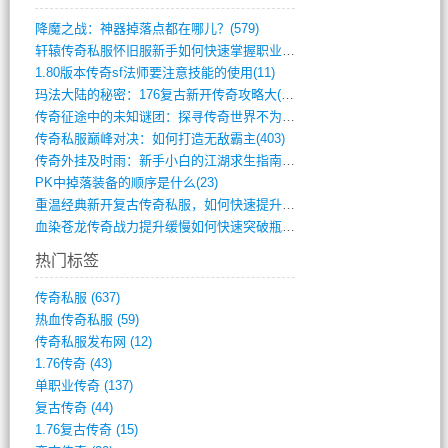
降魔之战：神器掉落点都在哪儿？(579)
轩辕传奇私服怀旧服新手如何快速掌握职业选(993)
1.80版本传奇sf法师要注意技能的使用(11)
玛法大陆的秘密：176复古新开传奇攻略大(486)
传奇征途中的未知谜团：探寻传奇世界不为人(595)
传奇私服巅峰对决：如何打造无敌霸主(403)
传奇外挂及时雨：新手小白的江湖求生指南(802)
PK中掉落装备的顺序是什么(23)
重温经典新开复古传奇私服，如何快速提升等(392)
血染苍龙传奇战力提升缓慢如何快速突破瓶颈(654)
热门标签
传奇私服
(637)
热血传奇私服
(59)
传奇私服发布网
(12)
1.76传奇
(43)
单职业传奇
(137)
复古传奇
(44)
1.76复古传奇
(15)