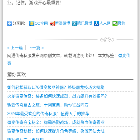
业。记住，游戏开心最重要！
分享到：
QQ空间
新浪微博
腾讯微博
人人网
微信
« 上一篇
下一篇 »
网通传奇私服发布网原创文章，转载请注明出处！ 本文标签：
微变传
奇
猜你喜欢
如何轻松获取1.76微变极品神器？终极屠龙技巧大揭秘
火龙微变传奇：装备如何快速成型，战力飙升有妙招吗？
微变传奇复古之旅：十问宝典，助你征战四方
2024年最受欢迎的传奇私服：值得入手的推荐
微变传奇夺宝秘辛：称霸杀戮战场，成就热血传奇霸业
微变传奇秘籍：如何快速提升角色等级，笑傲玛法大陆
哪种组队方式更好用