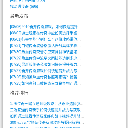
网通传奇sf网站
(703)
找网通传奇
(696)
最新发布
[08/06]
2019新开传奇游戏，如何快速提升角色等级？
[08/02]
道士玩家在传奇中应如何选择手镯装备？
[08/01]
行会里能学到什么？这份攻略带你全掌握
[07/31]
白蛇传奇装备格激活任务具体步骤是什么？如何完成？
[07/30]
热血传奇荣誉守卫死神弑神装备如何获取与佩戴攻略？
[07/29]
热血传奇中流星火雨技能达到多少级可以开始练装备？
[07/28]
最新版传奇私服如何快速提升战力与获取稀有装备？
[07/27]
新开传奇游戏如何快速提升战力与获取稀有装备？
[07/26]
想知道热血传奇私服哪家强？最新排行榜攻略全解析
[07/25]
如何高效击败传奇白野猪怪物？通关技巧全解析
推荐排行
1.76传奇三端互通顶级攻略：从职业选择(972)
三端互通传奇新手如何快速提升战力与获取稀(379)
如何通过观看传奇玩家经典战斗视频提升辅助(661)
300元万元宝畅玩传奇私服攻略与疑问解答(828)