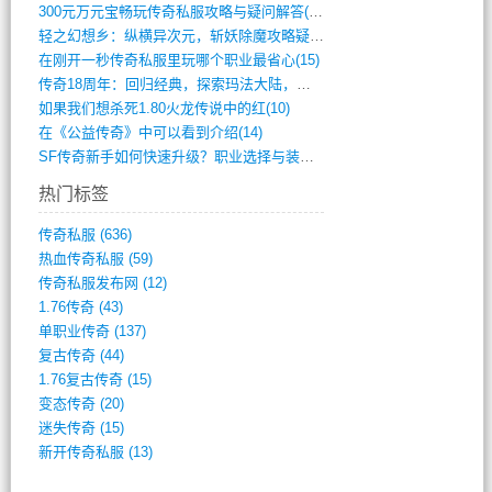
300元万元宝畅玩传奇私服攻略与疑问解答(828)
轻之幻想乡：纵横异次元，斩妖除魔攻略疑云(404)
在刚开一秒传奇私服里玩哪个职业最省心(15)
传奇18周年：回归经典，探索玛法大陆，寻(798)
如果我们想杀死1.80火龙传说中的红(10)
在《公益传奇》中可以看到介绍(14)
SF传奇新手如何快速升级？职业选择与装备(711)
热门标签
传奇私服
(636)
热血传奇私服
(59)
传奇私服发布网
(12)
1.76传奇
(43)
单职业传奇
(137)
复古传奇
(44)
1.76复古传奇
(15)
变态传奇
(20)
迷失传奇
(15)
新开传奇私服
(13)