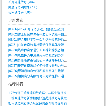
新开网通传奇
(704)
网通传奇sf网站
(703)
找网通传奇
(696)
最新发布
[08/06]
2019新开传奇游戏，如何快速提升角色等级？
[08/02]
道士玩家在传奇中应如何选择手镯装备？
[08/01]
行会里能学到什么？这份攻略带你全掌握
[07/31]
白蛇传奇装备格激活任务具体步骤是什么？如何完成？
[07/30]
热血传奇荣誉守卫死神弑神装备如何获取与佩戴攻略？
[07/29]
热血传奇中流星火雨技能达到多少级可以开始练装备？
[07/28]
最新版传奇私服如何快速提升战力与获取稀有装备？
[07/27]
新开传奇游戏如何快速提升战力与获取稀有装备？
[07/26]
想知道热血传奇私服哪家强？最新排行榜攻略全解析
[07/25]
如何高效击败传奇白野猪怪物？通关技巧全解析
推荐排行
1.76传奇三端互通顶级攻略：从职业选择(972)
三端互通传奇新手如何快速提升战力与获取稀(379)
如何通过观看传奇玩家经典战斗视频提升辅助(661)