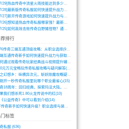
7/29]
热血传奇中流星火雨技能达到多少级可以开始练装备？
7/28]
最新版传奇私服如何快速提升战力与获取稀有装备？
7/27]
新开传奇游戏如何快速提升战力与获取稀有装备？
7/26]
想知道热血传奇私服哪家强？最新排行榜攻略全解析
7/25]
如何高效击败传奇白野猪怪物？通关技巧全解析
推荐排行
1.76传奇三端互通顶级攻略：从职业选择(972)
三端互通传奇新手如何快速提升战力与获取稀(379)
如何通过观看传奇玩家经典战斗视频提升辅助(661)
300元万元宝畅玩传奇私服攻略与疑问解答(828)
轻之幻想乡：纵横异次元，斩妖除魔攻略疑云(404)
刚开一秒传奇私服里玩哪个职业最省心(15)
传奇18周年：回归经典，探索玛法大陆，寻(798)
果我们想杀死1.80火龙传说中的红(10)
《公益传奇》中可以看到介绍(14)
SF传奇新手如何快速升级？职业选择与装备(711)
热门标签
奇私服
(636)