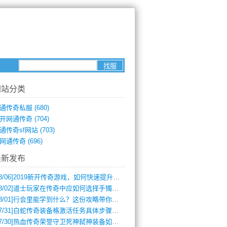
网站分类
通传奇私服
(680)
开网通传奇
(704)
通传奇sf网站
(703)
网通传奇
(696)
最新发布
8/06]
2019新开传奇游戏，如何快速提升角色等级？
8/02]
道士玩家在传奇中应如何选择手镯装备？
8/01]
行会里能学到什么？这份攻略带你全掌握
7/31]
白蛇传奇装备格激活任务具体步骤是什么？如何完成？
7/30]
热血传奇荣誉守卫死神弑神装备如何获取与佩戴攻略？