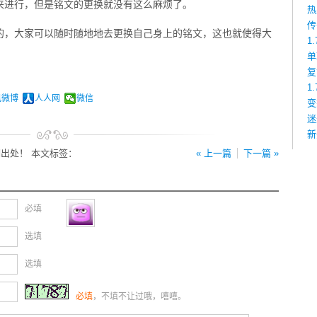
来进行，但是铭文的更换就没有这么麻烦了。
热
传
的，大家可以随时随地地去更换自己身上的铭文，这也就使得大
1
。
单
复
1
讯微博
人人网
微信
变
迷
新
出处！ 本文标签：
« 上一篇
下一篇 »
必填
选填
选填
必填
，不填不让过哦，嘻嘻。