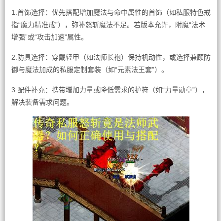
1.首饰选择：优先搭配增加魔法与命中属性的首饰（如私服特色戒
指“魔力精准戒”），弥补怒斩魔法不足。若版本允许，附魔“法术
增强”或“攻击加速”属性。
2.防具选择：穿戴轻甲（如法师长袍）保持机动性，或选择兼顾防
御与魔法加成的私服定制套装（如“元素法王套”）。
3.配件补充：携带增加力量或降低需求的护符（如“力量勋章”），
解决装备需求问题。