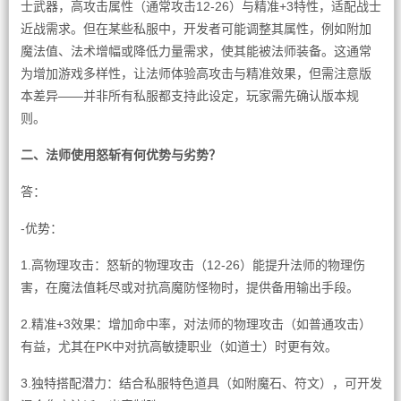
士武器，高攻击属性（通常攻击12-26）与精准+3特性，适配战士
近战需求。但在某些私服中，开发者可能调整其属性，例如附加
魔法值、法术增幅或降低力量需求，使其能被法师装备。这通常
为增加游戏多样性，让法师体验高攻击与精准效果，但需注意版
本差异——并非所有私服都支持此设定，玩家需先确认版本规
则。
二、法师使用怒斩有何优势与劣势？
答：
-优势：
1.高物理攻击：怒斩的物理攻击（12-26）能提升法师的物理伤
害，在魔法值耗尽或对抗高魔防怪物时，提供备用输出手段。
2.精准+3效果：增加命中率，对法师的物理攻击（如普通攻击）
有益，尤其在PK中对抗高敏捷职业（如道士）时更有效。
3.独特搭配潜力：结合私服特色道具（如附魔石、符文），可开发