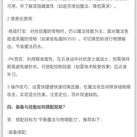
可用，并了解其隐藏属性（如是否增加魔法、降低需求）。
2.情景化使用：
-练级打宝：对抗低魔防怪物时，仍以魔法技能为主；面对魔法免
疫或高魔防怪物（如某些私服BOSS），可切换怒斩进行物理输
出，节省魔法药水。
-PK竞技：利用精准属性，在近身战中对抗道士或战士，但需保持
距离避免被秒杀。可搭配控制技能（如雷电术眩晕效果）后近身
补刀。
3.操作技巧：设置快捷键快速切换武器，在魔法攻击间隙穿插物理
攻击，实现混合伤害。注意走位，弥补攻速缺陷。
四、装备与技能如何搭配怒斩？
答：搭配目标为“平衡魔法与物理能力”，推荐如下：
-装备搭配：