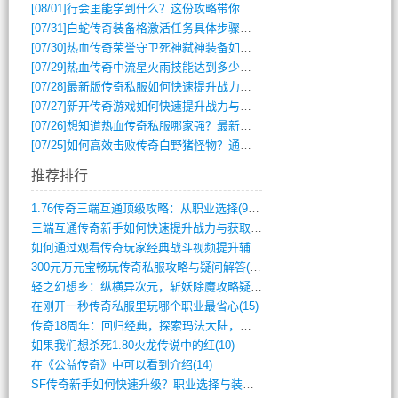
[08/01]
行会里能学到什么？这份攻略带你全掌握
[07/31]
白蛇传奇装备格激活任务具体步骤是什么？如何完成？
[07/30]
热血传奇荣誉守卫死神弑神装备如何获取与佩戴攻略？
[07/29]
热血传奇中流星火雨技能达到多少级可以开始练装备？
[07/28]
最新版传奇私服如何快速提升战力与获取稀有装备？
[07/27]
新开传奇游戏如何快速提升战力与获取稀有装备？
[07/26]
想知道热血传奇私服哪家强？最新排行榜攻略全解析
[07/25]
如何高效击败传奇白野猪怪物？通关技巧全解析
推荐排行
1.76传奇三端互通顶级攻略：从职业选择(972)
三端互通传奇新手如何快速提升战力与获取稀(379)
如何通过观看传奇玩家经典战斗视频提升辅助(661)
300元万元宝畅玩传奇私服攻略与疑问解答(828)
轻之幻想乡：纵横异次元，斩妖除魔攻略疑云(404)
在刚开一秒传奇私服里玩哪个职业最省心(15)
传奇18周年：回归经典，探索玛法大陆，寻(798)
如果我们想杀死1.80火龙传说中的红(10)
在《公益传奇》中可以看到介绍(14)
SF传奇新手如何快速升级？职业选择与装备(711)