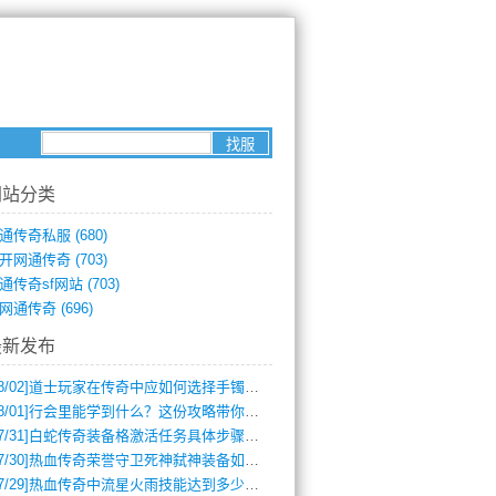
网站分类
通传奇私服
(680)
开网通传奇
(703)
通传奇sf网站
(703)
网通传奇
(696)
最新发布
8/02]
道士玩家在传奇中应如何选择手镯装备？
8/01]
行会里能学到什么？这份攻略带你全掌握
7/31]
白蛇传奇装备格激活任务具体步骤是什么？如何完成？
7/30]
热血传奇荣誉守卫死神弑神装备如何获取与佩戴攻略？
7/29]
热血传奇中流星火雨技能达到多少级可以开始练装备？