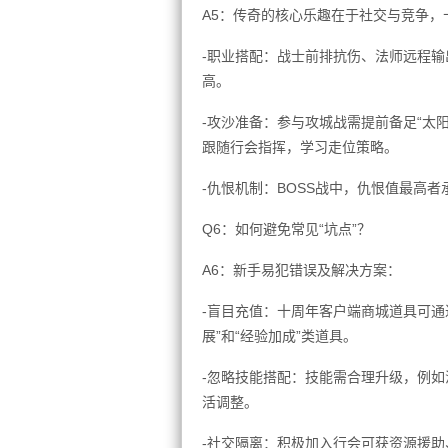
A5：传奇的核心乐趣在于社交与竞争，
-职业搭配：战士前排抗伤、法师远程
高。
-攻沙准备：参与攻城战需提前备足“太
跟随行会指挥，学习走位策略。
-仇恨机制：BOSS战中，仇恨值最高
Q6：如何避免常见“坑点”？
A6：新手易犯错误及解决方案：
-盲目充值：十周年客户端商城道具可通
展”和“经验加成”类道具。
-忽略技能搭配：技能需合理升级，例如法
活调整。
-社交隔离：积极加入行会可获资源援