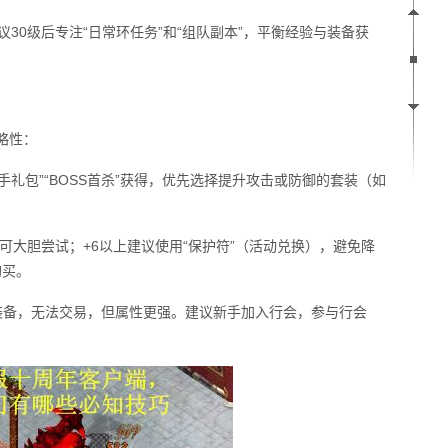
30级后专注“日常环任务”和“组队副本”，平衡经验与装备获
略性：
新手礼包”“BOSS首杀”获得，优先选择提升攻击或防御的套装（如
可大胆尝试；+6以上建议使用“保护符”（活动兑换），避免降
购买。
定”装备，无法交易，但属性更强。建议新手加入行会，参与行会