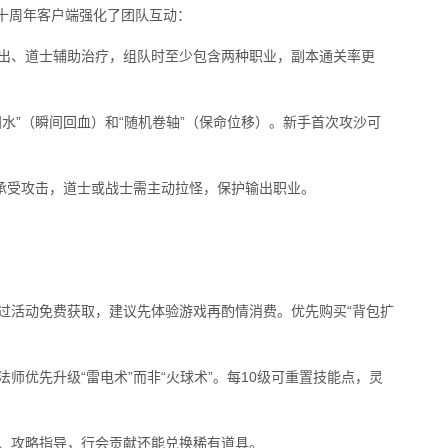
十周年客户端强化了团队互动：
输出、道士辅助治疗，组队时至少包含两种职业，副本通关率更
阳水”（瞬间回血）和“随机卷轴”（保命位移）。新手首次攻沙可
者承受攻击，道士或战士需主动拉怪，保护输出职业。
过活动免费获取，建议先体验游戏再酌情消费。优先购买“背包扩
师优先升级“雷电术”而非“火球术”。每10级可重置技能点，灵
助、攻略指导，行会贡献还能兑换稀有道具。