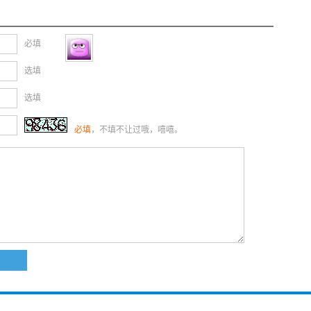
必填
选填
选填
必填
，不填不让过哦，嘻嘻。