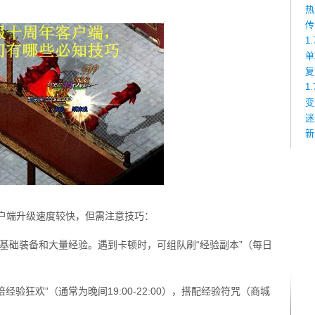
热
传
1
单
复
1
变
迷
新
客户端升级速度较快，但需注意技巧：
获基础装备和大量经验。遇到卡顿时，可组队刷“经验副本”（每日
经验狂欢”（通常为晚间19:00-22:00），搭配经验符咒（商城