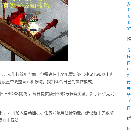
[0
[0
[0
[0
[0
传
示，技能特效更华丽，但需确保电脑配置足够（建议4GB以上内
想
在设置中调整画面和按键，找到适合自己的操作模式。
传
“怀旧BOSS挑战”，每日提供额外经验与装备奖励。新手应优先完
机制，同时加入自动挂机、任务导航等便捷功能。建议新手先跟随
索自由玩法。
传