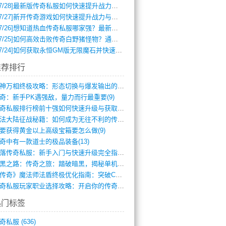
7/28]
最新版传奇私服如何快速提升战力与获取稀有装备？
7/27]
新开传奇游戏如何快速提升战力与获取稀有装备？
7/26]
想知道热血传奇私服哪家强？最新排行榜攻略全解析
7/25]
如何高效击败传奇白野猪怪物？通关技巧全解析
7/24]
如何获取永恒GM版无限魔石并快速提升战力？
推荐排行
龙神万相终极攻略：形态切换与爆发输出的艺(411)
奇：新手PK遇强敌，量力而行最重要(9)
传奇私服排行榜前十强如何快速升级与获取稀(744)
玛法大陆征战秘籍：如何成为无往不利的传奇(10)
要获得黄金以上高级宝箱要怎么做(9)
奇中有一款道士的极品装备(13)
失落传奇私服：新手入门与快速升级完全指南(895)
暗黑之路：传奇之旅：踏破暗黑，揭秘单机传(355)
《传奇》魔法师法盾终极优化指南：突破CD(316)
传奇私服玩家职业选择攻略：开启你的传奇之(15)
热门标签
奇私服
(636)