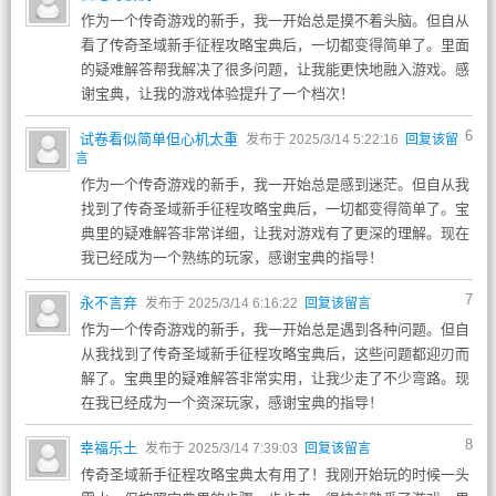
作为一个传奇游戏的新手，我一开始总是摸不着头脑。但自从
看了传奇圣域新手征程攻略宝典后，一切都变得简单了。里面
的疑难解答帮我解决了很多问题，让我能更快地融入游戏。感
谢宝典，让我的游戏体验提升了一个档次！
6
试卷看似简单但心机太重
发布于 2025/3/14 5:22:16
回复该留
言
作为一个传奇游戏的新手，我一开始总是感到迷茫。但自从我
找到了传奇圣域新手征程攻略宝典后，一切都变得简单了。宝
典里的疑难解答非常详细，让我对游戏有了更深的理解。现在
我已经成为一个熟练的玩家，感谢宝典的指导！
7
永不言弃
发布于 2025/3/14 6:16:22
回复该留言
作为一个传奇游戏的新手，我一开始总是遇到各种问题。但自
从我找到了传奇圣域新手征程攻略宝典后，这些问题都迎刃而
解了。宝典里的疑难解答非常实用，让我少走了不少弯路。现
在我已经成为一个资深玩家，感谢宝典的指导！
8
幸福乐土
发布于 2025/3/14 7:39:03
回复该留言
传奇圣域新手征程攻略宝典太有用了！我刚开始玩的时候一头