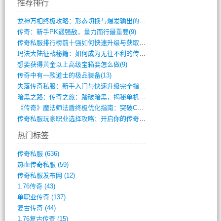
推荐排行
龙神万相终极攻略：形态切换与爆发输出的艺(411)
传奇：新手PK遇强敌，量力而行最重要(9)
传奇私服排行榜前十强如何快速升级与获取稀(744)
玛法大陆征战秘籍：如何成为无往不利的传奇(10)
想要获得黄金以上高级宝箱要怎么做(9)
传奇中有一款道士的极品装备(13)
失落传奇私服：新手入门与快速升级完全指南(895)
暗黑之路：传奇之旅：踏破暗黑，揭秘单机传(355)
《传奇》魔法师法盾终极优化指南：突破CD(316)
传奇私服玩家职业选择攻略：开启你的传奇之(15)
热门标签
传奇私服
(636)
热血传奇私服
(59)
传奇私服发布网
(12)
1.76传奇
(43)
单职业传奇
(137)
复古传奇
(44)
1.76复古传奇
(15)