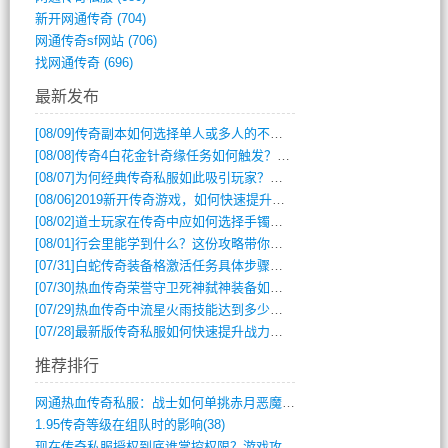
新开网通传奇
(704)
网通传奇sf网站
(706)
找网通传奇
(696)
最新发布
[08/09]
传奇副本如何选择单人或多人的不同模式？
[08/08]
传奇4白花金针奇缘任务如何触发？完整攻略解析
[08/07]
为何经典传奇私服如此吸引玩家？深度攻略解析
[08/06]
2019新开传奇游戏，如何快速提升角色等级？
[08/02]
道士玩家在传奇中应如何选择手镯装备？
[08/01]
行会里能学到什么？这份攻略带你全掌握
[07/31]
白蛇传奇装备格激活任务具体步骤是什么？如何完成？
[07/30]
热血传奇荣誉守卫死神弑神装备如何获取与佩戴攻略？
[07/29]
热血传奇中流星火雨技能达到多少级可以开始练装备？
[07/28]
最新版传奇私服如何快速提升战力与获取稀有装备？
推荐排行
网通热血传奇私服：战士如何单挑赤月恶魔？(311)
1.95传奇等级在组队时的影响(38)
现在传奇私服授权到底谁掌控权限？游戏攻略(789)