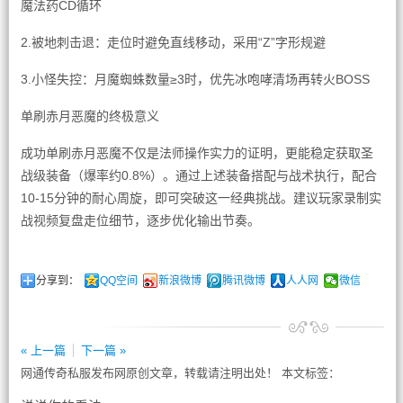
魔法药CD循环
2.被地刺击退：走位时避免直线移动，采用“Z”字形规避
3.小怪失控：月魔蜘蛛数量≥3时，优先冰咆哮清场再转火BOSS
单刷赤月恶魔的终极意义
成功单刷赤月恶魔不仅是法师操作实力的证明，更能稳定获取圣
战级装备（爆率约0.8%）。通过上述装备搭配与战术执行，配合
10-15分钟的耐心周旋，即可突破这一经典挑战。建议玩家录制实
战视频复盘走位细节，逐步优化输出节奏。
分享到：
QQ空间
新浪微博
腾讯微博
人人网
微信
« 上一篇
下一篇 »
网通传奇私服发布网原创文章，转载请注明出处！ 本文标签：