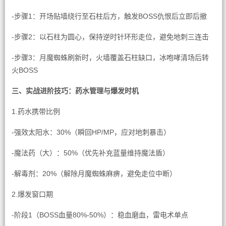
-步骤1：开场贴墙绕行至石柱后方，触发BOSS仇恨后立即后撤
-步骤2：以石柱为圆心，保持逆时针环形走位，避免地刺三连击
-步骤3：月魔蜘蛛刷新时，火墙覆盖石柱缺口，冰咆哮清场后转
火BOSS
三、实战进阶技巧：药水管理与爆发时机
1.药水携带比例
-强效太阳水：30%（瞬回HP/MP，应对地刺暴击）
-魔法药（大）：50%（优先补充蓝量维持魔法盾）
-解毒剂：20%（解除月魔蜘蛛麻痹，避免走位中断）
2.爆发窗口期
-阶段1（BOSS血量80%-50%）：稳血磨血，雷电术单点