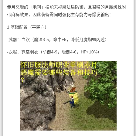
赤月恶魔的「地刺」技能无视魔法盾防御，且召唤的月魔蜘蛛附
带麻痹效果，因此装备需同时强化生存能力与爆发输出：
1.基础配置（平民向）
-武器：血饮（魔法3-5，命中+5，降低月魔蜘蛛闪避）
-衣服：霓裳羽衣（防御4-9，魔御4-6，HP+10%）