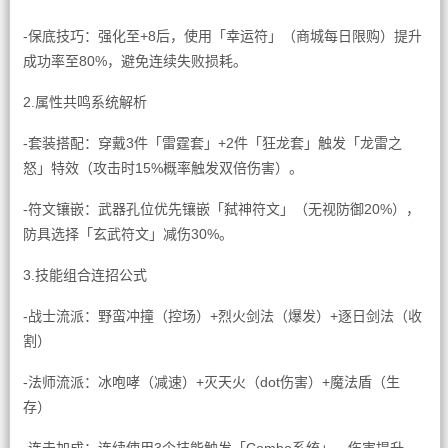
-保底技巧：强化至+8后，使用「幸运符」（商城每日限购）提升
成功率至80%，避免连续失败损耗。
2.属性共鸣系统解析
-套装搭配：穿戴3件「雷霆套」+2件「狂龙套」触发「龙雷之
怒」特效（攻击时15%概率触发双倍伤害）。
-符文镶嵌：武器孔位优先镶嵌「弑神符文」（无视防御20%），
防具选择「玄武符文」减伤30%。
3.技能组合连招公式
-战士流派：野蛮冲撞（控场）+烈火剑法（爆发）+逐日剑法（收
割）
-法师流派：冰咆哮（减速）+灭天火（dot伤害）+魔法盾（生
存）