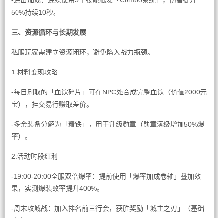
-连击加成：连续使用3个技能触发「Combo系统」，伤害提升
50%持续10秒。
三、资源循环与长期发展
私服玩家需建立资源闭环，避免陷入战力瓶颈。
1.材料变现攻略
-每日刷取的「血饮碎片」可在NPC处合成完整血饮（价值2000元
宝），挂交易行赚取差价。
-多余装备分解为「精铁」，用于升级勋章（勋章满级增加50%爆
率）。
2.活动时段红利
-19:00-20:00全服双倍爆率：提前使用「爆率加成卷轴」叠加效
果，实测爆装效率提升400%。
-周末攻城战：加入排名前三行会，获胜奖励「城主之刃」（基础