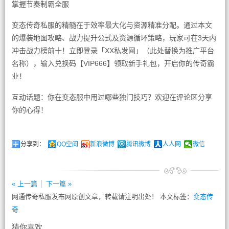
掌握节奏制霸全服
变态传奇私服的精髓在于效率最大化与资源精准分配。通过本文
的爆装地图攻略、战力提升公式及资源循环策略，玩家可在3天内
冲击战力榜前十！立即登录「XX私发网」（此处替换为推广平台
名称），输入兑换码【VIP666】领取新手礼包，开启你的传奇霸
业！
互动话题：你在变态服中用过哪些独门技巧？欢迎在评论区分享
你的心得！
分享到：
QQ空间
新浪微博
腾讯微博
人人网
微信
« 上一篇
下一篇 »
网通传奇私服发布网原创文章，转载请注明出处！ 本文标签：
变态传
奇
猜你喜欢