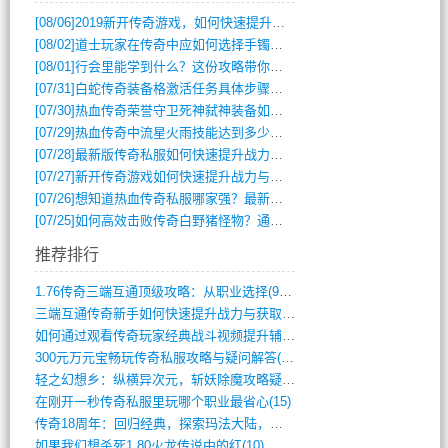
[08/06]
2019新开传奇游戏，如何快速提升角色等级？
[08/02]
道士玩家在传奇中应如何选择手镯装备？
[08/01]
行会里能学到什么？这份攻略带你全掌握
[07/31]
白蛇传奇装备格激活任务具体步骤是什么？如何完成？
[07/30]
热血传奇荣誉守卫死神弑神装备如何获取与佩戴攻略？
[07/29]
热血传奇中流星火雨技能达到多少级可以开始练装备？
[07/28]
最新版传奇私服如何快速提升战力与获取稀有装备？
[07/27]
新开传奇游戏如何快速提升战力与获取稀有装备？
[07/26]
想知道热血传奇私服哪家强？最新排行榜攻略全解析
[07/25]
如何高效击败传奇白野猪怪物？通关技巧全解析
推荐排行
1.76传奇三端互通顶级攻略：从职业选择(972)
三端互通传奇新手如何快速提升战力与获取稀(379)
如何通过观看传奇玩家经典战斗视频提升辅助(661)
300元万元宝畅玩传奇私服攻略与疑问解答(828)
轻之幻想乡：纵横异次元，斩妖除魔攻略疑云(404)
在刚开一秒传奇私服里玩哪个职业最省心(15)
传奇18周年：回归经典，探索玛法大陆，寻(798)
如果我们想杀死1.80火龙传说中的红(10)