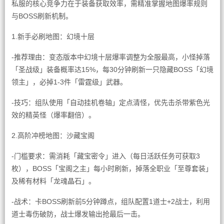
私服的核心竞争力在于装备获取效率，需精准掌握地图爆率规则
与BOSS刷新机制。
1.新手必刷地图：幻境十层
-推荐理由：变态版本中幻境十层爆率调整为全服最高，小怪掉落
「圣战级」装备概率达15%，每30分钟刷新一只隐藏BOSS「幻境
领主」，必掉1-3件「雷霆级」武器。
-技巧：组队使用「自动挂机卷轴」定点清怪，优先击杀带紫色光
效的精英怪（爆率翻倍）。
2.高阶冲榜地图：沙藏宝阁
-门槛要求：需消耗「藏宝密令」进入（每日活跃任务可获取3
枚），BOSS「宝阁之主」每小时刷新，掉落全职业「至尊套装」
及稀有材料「龙魂晶石」。
-战术：卡BOSS刷新前5分钟蹲点，组队配置1道士+2战士，利用
道士毒伤破防，战士爆发输出抢最后一击。