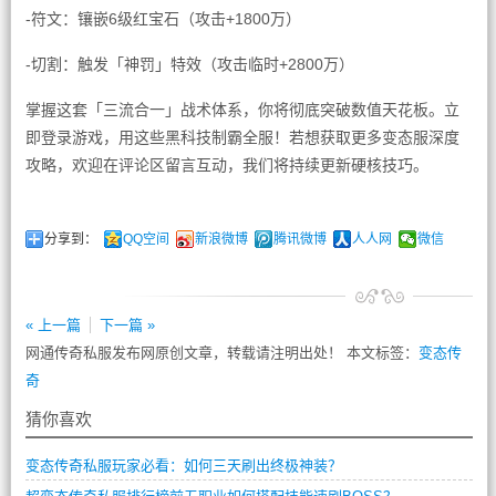
-符文：镶嵌6级红宝石（攻击+1800万）
-切割：触发「神罚」特效（攻击临时+2800万）
掌握这套「三流合一」战术体系，你将彻底突破数值天花板。立
即登录游戏，用这些黑科技制霸全服！若想获取更多变态服深度
攻略，欢迎在评论区留言互动，我们将持续更新硬核技巧。
分享到：
QQ空间
新浪微博
腾讯微博
人人网
微信
« 上一篇
下一篇 »
网通传奇私服发布网原创文章，转载请注明出处！ 本文标签：
变态传
奇
猜你喜欢
变态传奇私服玩家必看：如何三天刷出终极神装？