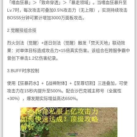
「嗜血狂暴」＞「致命穿透」＞「暴走领域」。当嗜血狂暴升至
Lv.7时，每次攻击可叠加0.5%攻击力（无上限），实测持续攻击
BOSS5分钟可累计增加3000万面板攻击。
2.觉醒技组合技
烈火剑法（觉醒）+逐日剑法（觉醒）触发「焚天灭地」联动效
果：对单体目标造成攻击力×15倍真实伤害。该组合在跨服争霸中
曾创下单击1.2亿伤害纪录。
3.BUFF时序控制
使用【狂暴药水】+【战神附体】+【至尊切割】三连叠加，可使
攻击力在15秒内提升至500%。配合沙巴克城主称号（全属性
+30%），爆发期实际增益高达650%。