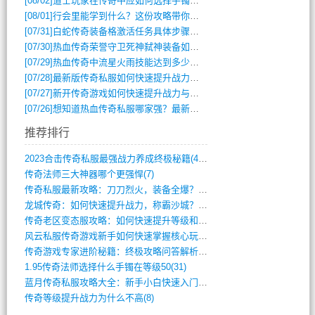
[08/02]
道士玩家在传奇中应如何选择手镯装备？
[08/01]
行会里能学到什么？这份攻略带你全掌握
[07/31]
白蛇传奇装备格激活任务具体步骤是什么？如何完成？
[07/30]
热血传奇荣誉守卫死神弑神装备如何获取与佩戴攻略？
[07/29]
热血传奇中流星火雨技能达到多少级可以开始练装备？
[07/28]
最新版传奇私服如何快速提升战力与获取稀有装备？
[07/27]
新开传奇游戏如何快速提升战力与获取稀有装备？
[07/26]
想知道热血传奇私服哪家强？最新排行榜攻略全解析
推荐排行
2023合击传奇私服最强战力养成终极秘籍(428)
传奇法师三大神器哪个更强悍(7)
传奇私服最新攻略：刀刀烈火，装备全爆？攻(813)
龙城传奇：如何快速提升战力，称霸沙城？(802)
传奇老区变态服攻略：如何快速提升等级和战(379)
风云私服传奇游戏新手如何快速掌握核心玩法(616)
传奇游戏专家进阶秘籍：终极攻略问答解析(848)
1.95传奇法师选择什么手镯在等级50(31)
蓝月传奇私服攻略大全：新手小白快速入门指(386)
传奇等级提升战力为什么不高(8)