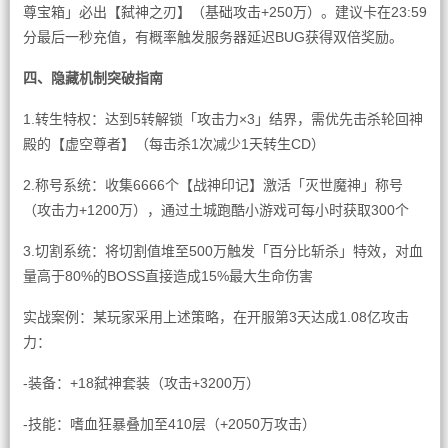
尊宝箱」必出【弑神之刃】（基础攻击+250万）。建议卡在23:59
分最后一秒充值，有概率触发服务器延迟BUG获得双倍奖励。
四、隐藏机制突破指南
1.转生特权：达到5转解锁「攻击力×3」结界，需优先击杀轮回神
殿的【虚空尊者】（每击杀1次减少1天转生CD）
2.称号系统：收集6666个【战神印记】激活「灭世魔神」称号
（攻击力+1200万），通过土城跑酷小游戏可每小时获取300个
3.切割系统：将切割值堆至500万触发「百分比斩杀」特效，对血
量高于80%的BOSS直接造成15%最大生命伤害
实战案例：某玩家采用上述策略，在开服第3天达成1.08亿攻击
力：
-装备：+18弑神套装（攻击+3200万）
-技能：嗜血狂暴叠加至410层（+2050万攻击）