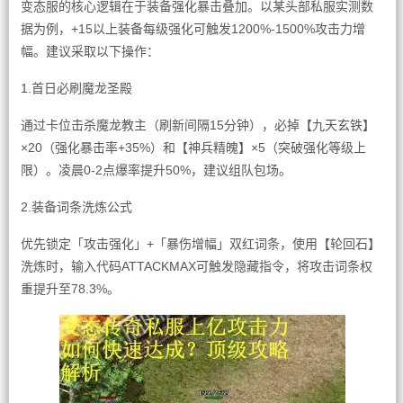
变态服的核心逻辑在于装备强化暴击叠加。以某头部私服实测数
据为例，+15以上装备每级强化可触发1200%-1500%攻击力增
幅。建议采取以下操作：
1.首日必刷魔龙圣殿
通过卡位击杀魔龙教主（刷新间隔15分钟），必掉【九天玄铁】
×20（强化暴击率+35%）和【神兵精魄】×5（突破强化等级上
限）。凌晨0-2点爆率提升50%，建议组队包场。
2.装备词条洗炼公式
优先锁定「攻击强化」+「暴伤增幅」双红词条，使用【轮回石】
洗炼时，输入代码ATTACKMAX可触发隐藏指令，将攻击词条权
重提升至78.3%。