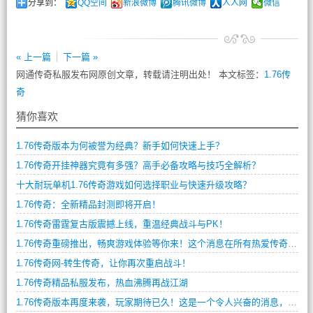
分享到：
QQ空间
新浪微博
腾讯微博
人人网
微信
« 上一篇
下一篇 »
网通传奇私服发布网原创文章，转载请注明出处！ 本文标签：
1.76传
奇
猜你喜欢
1.76传奇版本为何被誉为经典？新手如何快速上手？
1.76传奇开挂神器究竟有多强？高手必备攻略与技巧全解析？
十大耐玩单机1.76传奇游戏如何选择职业与快速升级攻略？
1.76传奇：全新精品封测即将开启！
1.76传奇雷霆复古版震撼上线，重温经典战斗与PK！
1.76传奇重磅推出，畅爽游戏体验等你来！这个消息在所有热爱传奇游戏的玩家中引起了轰动，毕竟1.76版本是传奇游戏中最著名的版本之一，是无数玩家最向往的传奇世界。
1.76传奇网-转生传奇，让你再次重启战斗！
1.76传奇精品私服发布，热血沸腾再战江湖
1.76传奇版本再度来袭，玩家期待已久！这是一个令人兴奋的消息，许多老玩家都在翘首以待这个版本的到来。