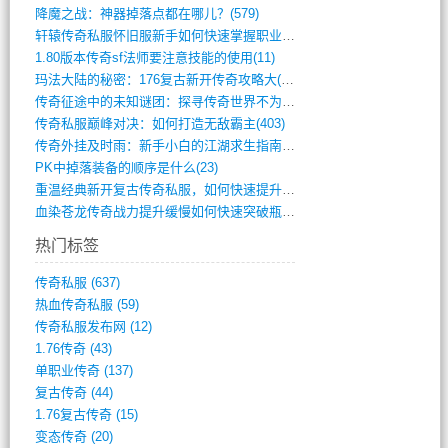
降魔之战：神器掉落点都在哪儿？(579)
轩辕传奇私服怀旧服新手如何快速掌握职业选(993)
1.80版本传奇sf法师要注意技能的使用(11)
玛法大陆的秘密：176复古新开传奇攻略大(486)
传奇征途中的未知谜团：探寻传奇世界不为人(595)
传奇私服巅峰对决：如何打造无敌霸主(403)
传奇外挂及时雨：新手小白的江湖求生指南(802)
PK中掉落装备的顺序是什么(23)
重温经典新开复古传奇私服，如何快速提升等(392)
血染苍龙传奇战力提升缓慢如何快速突破瓶颈(654)
热门标签
传奇私服
(637)
热血传奇私服
(59)
传奇私服发布网
(12)
1.76传奇
(43)
单职业传奇
(137)
复古传奇
(44)
1.76复古传奇
(15)
变态传奇
(20)