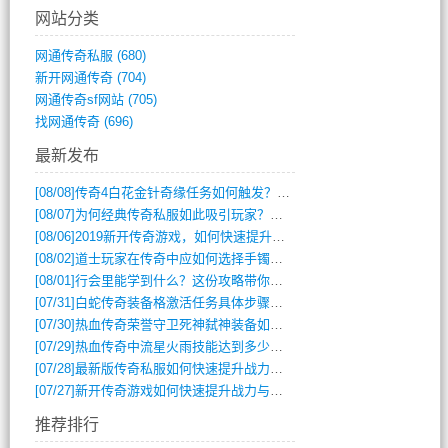
网站分类
网通传奇私服
(680)
新开网通传奇
(704)
网通传奇sf网站
(705)
找网通传奇
(696)
最新发布
[08/08]
传奇4白花金针奇缘任务如何触发？完整攻略解析
[08/07]
为何经典传奇私服如此吸引玩家？深度攻略解析
[08/06]
2019新开传奇游戏，如何快速提升角色等级？
[08/02]
道士玩家在传奇中应如何选择手镯装备？
[08/01]
行会里能学到什么？这份攻略带你全掌握
[07/31]
白蛇传奇装备格激活任务具体步骤是什么？如何完成？
[07/30]
热血传奇荣誉守卫死神弑神装备如何获取与佩戴攻略？
[07/29]
热血传奇中流星火雨技能达到多少级可以开始练装备？
[07/28]
最新版传奇私服如何快速提升战力与获取稀有装备？
[07/27]
新开传奇游戏如何快速提升战力与获取稀有装备？
推荐排行