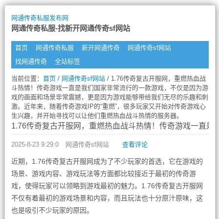
网通传奇私服发布网
网通传奇私服-找新开网通传奇sf网站
首页
网通传奇私服
新开网通传奇
网通传奇sf网站
找网通传奇
全站标签
当前位置：
首页
/
网通传奇sf网站
/ 1.76传奇复古开服网，重燃热血战
斗热情！传奇游戏一直是我们国家非常流行的一款游戏，不仅是因为游
戏的画面和场景非常震撼，更是因为游戏能够带给我们无尽的乐趣和刺
激。近年来，随着传奇游戏IP的“重燃”，很多玩家又开始对传奇游戏心
生兴趣，并开始寻找可以让他们重燃热血战斗热情的服务器。
1.76传奇复古开服网，重燃热血战斗热情！传奇游戏一直
2025-8-23 9:29:0
网通传奇sf网站
查看评论
近期，1.76传奇复古开服网成为了不少玩家的首选，它在游戏的
场景、游戏内容、游戏玩法等方面都比较接近于最初的传奇游
戏，使得玩家可以领略到游戏最初的魅力。1.76传奇复古开服网
不仅有着最初的游戏场景和内容，而且玩法也十分原汁原味，这
也是吸引不少玩家的原因。