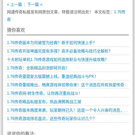
« 上一篇
下一篇 »
网通传奇私服发布网原创文章，转载请注明出处！ 本文标签：
1.76传
奇
猜你喜欢
1.76传奇版本为何被誉为经典？新手如何快速上手？
1.76传奇开挂神器究竟有多强？高手必备攻略与技巧全解析？
十大耐玩单机1.76传奇游戏如何选择职业与快速升级攻略？
1.76传奇：全新精品封测即将开启！
1.76传奇雷霆复古版震撼上线，重温经典战斗与PK！
1.76传奇重磅推出，畅爽游戏体验等你来！这个消息在所有热爱传奇游戏的玩家中引起了轰动，毕竟1.76版本是传奇游戏中最著名的版本之一，是无数玩家最向往的传奇世界。
1.76传奇网-转生传奇，让你再次重启战斗！
1.76传奇精品私服发布，热血沸腾再战江湖
1.76传奇版本再度来袭，玩家期待已久！这是一个令人兴奋的消息，许多老玩家都在翘首以待这个版本的到来。
1.76传奇游戏排名盘点，这些传奇玩家你认识几个？
说说你的看法: