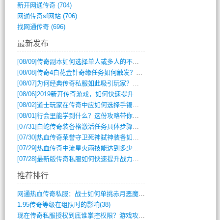
新开网通传奇
(704)
网通传奇sf网站
(706)
找网通传奇
(696)
最新发布
[08/09]
传奇副本如何选择单人或多人的不同模式？
[08/08]
传奇4白花金针奇缘任务如何触发？完整攻略解析
[08/07]
为何经典传奇私服如此吸引玩家？深度攻略解析
[08/06]
2019新开传奇游戏，如何快速提升角色等级？
[08/02]
道士玩家在传奇中应如何选择手镯装备？
[08/01]
行会里能学到什么？这份攻略带你全掌握
[07/31]
白蛇传奇装备格激活任务具体步骤是什么？如何完成？
[07/30]
热血传奇荣誉守卫死神弑神装备如何获取与佩戴攻略？
[07/29]
热血传奇中流星火雨技能达到多少级可以开始练装备？
[07/28]
最新版传奇私服如何快速提升战力与获取稀有装备？
推荐排行
网通热血传奇私服：战士如何单挑赤月恶魔？(311)
1.95传奇等级在组队时的影响(38)
现在传奇私服授权到底谁掌控权限？游戏攻略(789)