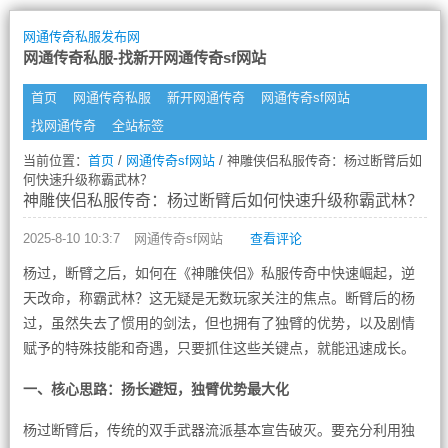
网通传奇私服发布网
网通传奇私服-找新开网通传奇sf网站
首页
网通传奇私服
新开网通传奇
网通传奇sf网站
找网通传奇
全站标签
当前位置：
首页
/
网通传奇sf网站
/ 神雕侠侣私服传奇：杨过断臂后如
何快速升级称霸武林？
神雕侠侣私服传奇：杨过断臂后如何快速升级称霸武林？
2025-8-10 10:3:7
网通传奇sf网站
查看评论
杨过，断臂之后，如何在《神雕侠侣》私服传奇中快速崛起，逆
天改命，称霸武林？这无疑是无数玩家关注的焦点。断臂后的杨
过，虽然失去了惯用的剑法，但也拥有了独臂的优势，以及剧情
赋予的特殊技能和奇遇，只要抓住这些关键点，就能迅速成长。
一、核心思路：扬长避短，独臂优势最大化
杨过断臂后，传统的双手武器流派基本宣告破灭。要充分利用独