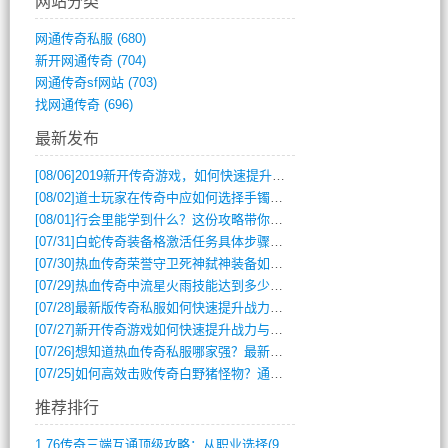
网站分类
网通传奇私服
(680)
新开网通传奇
(704)
网通传奇sf网站
(703)
找网通传奇
(696)
最新发布
[08/06]
2019新开传奇游戏，如何快速提升角色等级？
[08/02]
道士玩家在传奇中应如何选择手镯装备？
[08/01]
行会里能学到什么？这份攻略带你全掌握
[07/31]
白蛇传奇装备格激活任务具体步骤是什么？如何完成？
[07/30]
热血传奇荣誉守卫死神弑神装备如何获取与佩戴攻略？
[07/29]
热血传奇中流星火雨技能达到多少级可以开始练装备？
[07/28]
最新版传奇私服如何快速提升战力与获取稀有装备？
[07/27]
新开传奇游戏如何快速提升战力与获取稀有装备？
[07/26]
想知道热血传奇私服哪家强？最新排行榜攻略全解析
[07/25]
如何高效击败传奇白野猪怪物？通关技巧全解析
推荐排行
1.76传奇三端互通顶级攻略：从职业选择(972)