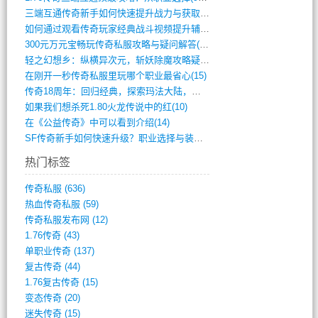
三端互通传奇新手如何快速提升战力与获取稀(379)
如何通过观看传奇玩家经典战斗视频提升辅助(661)
300元万元宝畅玩传奇私服攻略与疑问解答(828)
轻之幻想乡：纵横异次元，斩妖除魔攻略疑云(404)
在刚开一秒传奇私服里玩哪个职业最省心(15)
传奇18周年：回归经典，探索玛法大陆，寻(798)
如果我们想杀死1.80火龙传说中的红(10)
在《公益传奇》中可以看到介绍(14)
SF传奇新手如何快速升级？职业选择与装备(711)
热门标签
传奇私服
(636)
热血传奇私服
(59)
传奇私服发布网
(12)
1.76传奇
(43)
单职业传奇
(137)
复古传奇
(44)
1.76复古传奇
(15)
变态传奇
(20)
迷失传奇
(15)