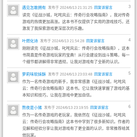
3
遇见怎敢拥有
发布于 2024/6/13 21:31:25
回复该留言
读完《征战沙城，叱咤风云：传奇行会攻略指南》，我对传奇
游戏的热情更加高涨。这本书不仅提供了实用的游戏技巧，还
激发了我探索游戏更深层次的乐趣。
4
叶燃化诗
发布于 2024/6/13 21:54:28
回复该留言
刚刚读完《征战沙城，叱咤风云：传奇行会攻略指南》，这本
书简直是传奇游戏玩家的宝典！从行会建设到战斗策略，每一
个细节都讲解得非常透彻，让我对游戏有了全新的认识。
5
萝莉味软妹酥
发布于 2024/6/13 23:03:48
回复该留言
作为一名传奇游戏的新手，我非常感激《征战沙城，叱咤风
云：传奇行会攻略指南》这本书。它让我快速掌握了游戏的基
本知识和技巧，让我在游戏中更加自信。
6
熬夜是小猪
发布于 2024/6/13 23:19:55
回复该留言
作为一名传奇游戏的老玩家，我依然在《征战沙城，叱咤风
云：传奇行会攻略指南》这本书中学到了很多新知识。作者的
见解和经验分享让我对游戏有了更全面的认识，非常推荐给其
他玩家。