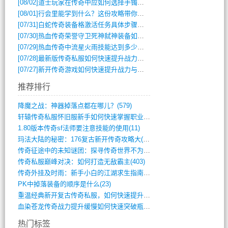
[08/02]
道士玩家在传奇中应如何选择手镯装备？
[08/01]
行会里能学到什么？这份攻略带你全掌握
[07/31]
白蛇传奇装备格激活任务具体步骤是什么？如何完成？
[07/30]
热血传奇荣誉守卫死神弑神装备如何获取与佩戴攻略？
[07/29]
热血传奇中流星火雨技能达到多少级可以开始练装备？
[07/28]
最新版传奇私服如何快速提升战力与获取稀有装备？
[07/27]
新开传奇游戏如何快速提升战力与获取稀有装备？
推荐排行
降魔之战：神器掉落点都在哪儿？(579)
轩辕传奇私服怀旧服新手如何快速掌握职业选(993)
1.80版本传奇sf法师要注意技能的使用(11)
玛法大陆的秘密：176复古新开传奇攻略大(486)
传奇征途中的未知谜团：探寻传奇世界不为人(595)
传奇私服巅峰对决：如何打造无敌霸主(403)
传奇外挂及时雨：新手小白的江湖求生指南(802)
PK中掉落装备的顺序是什么(23)
重温经典新开复古传奇私服，如何快速提升等(392)
血染苍龙传奇战力提升缓慢如何快速突破瓶颈(654)
热门标签