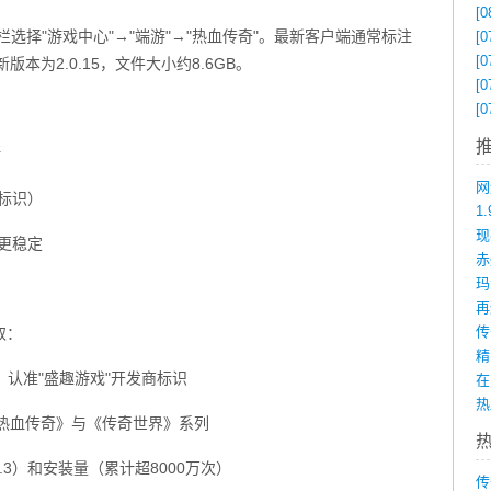
[0
栏选择"游戏中心"→"端游"→"热血传奇"。最新客户端通常标注
[0
[0
最新版本为2.0.15，文件大小约8.6GB。
[0
[0
断
?标识）
1
更稳定
赤
取：
，认准"盛趣游戏"开发商标识
在
区分《热血传奇》与《传奇世界》系列
8.3）和安装量（累计超8000万次）
传