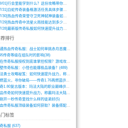
8/01]
行会里能学到什么？这份攻略带你全掌握
7/31]
白蛇传奇装备格激活任务具体步骤是什么？如何完成？
7/30]
热血传奇荣誉守卫死神弑神装备如何获取与佩戴攻略？
7/29]
热血传奇中流星火雨技能达到多少级可以开始练装备？
7/28]
最新版传奇私服如何快速提升战力与获取稀有装备？
推荐排行
网通热血传奇私服：战士如何单挑赤月恶魔？(311)
.95传奇等级在组队时的影响(38)
现在传奇私服授权到底谁掌控权限？游戏攻略(789)
壁传奇私服：小怪也能爆极品装备？(489)
玛法勇士攻略秘笈：如何快速提升战力，称霸(717)
再燃蓝火，寻你破局——传奇1.76再燃蓝(893)
传奇1.80复古版本：玛法大陆的职业巅峰(873)
精品传奇如何快速提升战力，称霸玛法大陆？(392)
刚开一秒传奇里找什么样的徒弟好(5)
热血传奇私服顶级装备如何获取？装备搭配与(688)
热门标签
奇私服
(637)