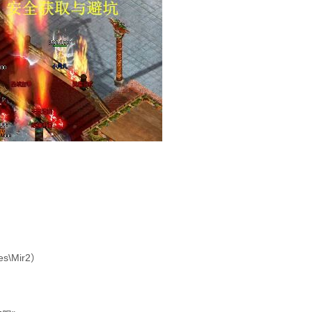
）
\Mir2）