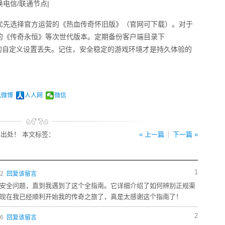
电信/联通节点|
优先选择官方运营的《热血传奇怀旧版》（官网可下载）。对于
的《传奇永恒》等次世代版本。定期备份客户端目录下
导致的自定义设置丢失。记住，安全稳定的游戏环境才是持久体验的
讯微博
人人网
微信
出处！ 本文标签：
« 上一篇
下一篇 »
1
12
回复该留言
安全问题，直到我遇到了这个全指南。它详细介绍了如何辨别正规渠
现在我已经顺利开始我的传奇之旅了，真是太感谢这个指南了！
2
06
回复该留言