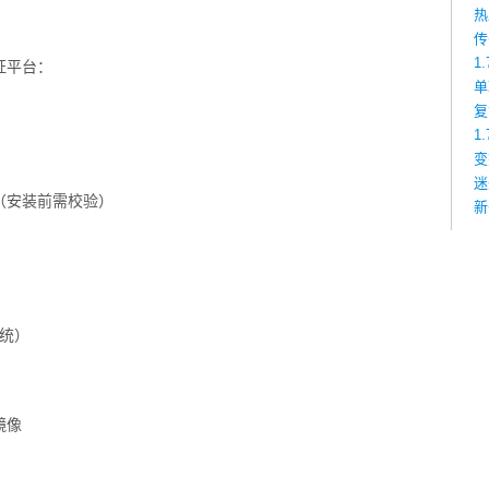
热
传
1
证平台：
单
复
1
变
迷
...（安装前需校验）
新
系统）
镜像