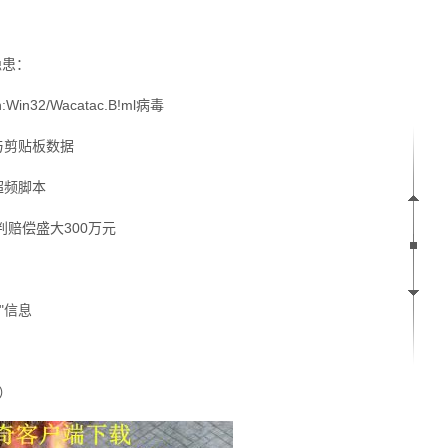
隐患：
n32/Wacatac.B!ml病毒
与剪贴板数据
超频脚本
判赔偿盛大300万元
"信息
验）