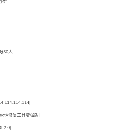
限"
限50人
14.114.114|
irectX修复工具增强版|
2.0|