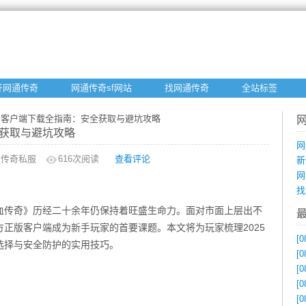
开网通传奇
网通传奇sf网站
找网通传奇
全站标签
5传奇客户端下载全指南：安全获取与避坑攻略
全获取与避坑攻略
网
通传奇私服
616
次阅读
查看评论
新
网
找
血传奇》历经二十余年仍保持着旺盛生命力。面对市面上层出不
正版客户端成为新手玩家的首要课题。本文将为玩家梳理2025
[0
选择与安全防护的实用技巧。
[0
[0
[0
[0