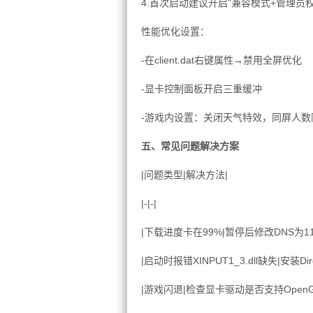
4.首次启动建议开启"兼容模式+管理员权
性能优化设置：
-在client.dat右键属性→禁用全屏优化
-显卡控制面板开启三重缓冲
-游戏内设置：关闭天气特效，同屏人数
五、常见问题解决方案
|问题类型|解决方法|
|-|-|
|下载进度卡在99%|暂停后修改DNS为114.1
|启动时报错XINPUT1_3.dll缺失|安装D
|游戏闪退|检查显卡驱动是否支持OpenGL