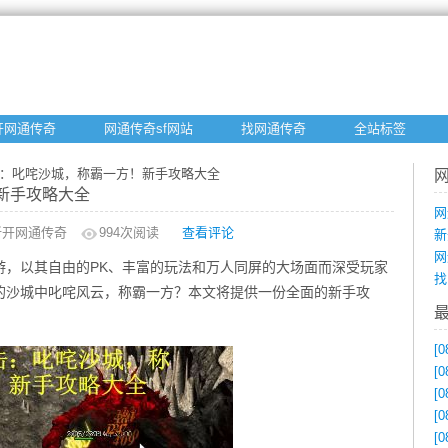
开网通传奇
网通传奇sf网站
找网通传奇
全站标签
击：叱咤沙城，称霸一方！新手攻略大全
新手攻略大全
网
新开网通传奇
994
次阅读
查看评论
新
网
游，以其自由的PK、丰富的玩法和万人同屏的大场面而深受玩家
找
的沙城中叱咤风云，称霸一方？本文将提供一份全面的新手攻
[0
[0
[0
[0
[0