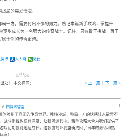
同战局的突发情况。
称霸一方，需要付出不懈的努力。熟记本篇新手攻略，掌握升
你会逐步成长为一名强大的传奇战士。记住，只有敢于挑战，勇于
写属于你的传奇史诗。
讯微博
人人网
微信
出处！ 本文标签：
« 上一篇
下一篇 »
1
:16
回复该留言
我体验到了真正的传奇世界。叱咤沙城，称霸一方的快感让人欲罢不
，战斗系统也很有深度，让我沉迷其中。新手攻略大全为我们提供了
游戏初期就能迅速成长。这款游戏让我重新找回了当年的激情和热
玩家！