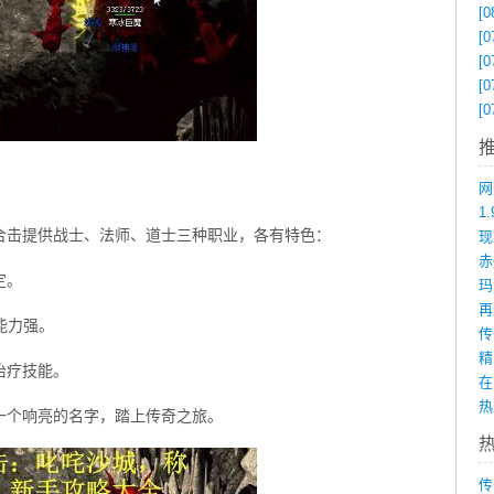
[0
[0
[0
[0
[0
1
合击提供战士、法师、道士三种职业，各有特色：
赤
定。
能力强。
治疗技能。
在
一个响亮的名字，踏上传奇之旅。
传