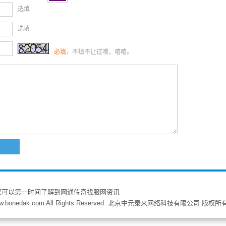
选填
选填
必填
，不填不让过哦，嘻嘻。
家可以第一时间了解到网通传奇找服网资讯.
w.bonedak.com All Rights Reserved. 北京中元泰来网络科技有限公司 版权