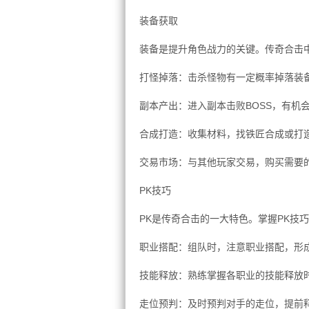
装备获取
装备是提升角色战力的关键。传奇合击
打怪掉落：击杀怪物有一定概率掉落装
副本产出：进入副本击败BOSS，有机
合成打造：收集材料，找铁匠合成或打
交易市场：与其他玩家交易，购买需要
PK技巧
PK是传奇合击的一大特色。掌握PK技
职业搭配：组队时，注意职业搭配，形
技能释放：熟练掌握各职业的技能释放
走位预判：及时预判对手的走位，提前