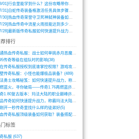
8/01]
行会里能学到什么？这份攻略带你全掌握
7/31]
白蛇传奇装备格激活任务具体步骤是什么？如何完成？
7/30]
热血传奇荣誉守卫死神弑神装备如何获取与佩戴攻略？
7/29]
热血传奇中流星火雨技能达到多少级可以开始练装备？
7/28]
最新版传奇私服如何快速提升战力与获取稀有装备？
推荐排行
网通热血传奇私服：战士如何单挑赤月恶魔？(311)
.95传奇等级在组队时的影响(38)
现在传奇私服授权到底谁掌控权限？游戏攻略(789)
壁传奇私服：小怪也能爆极品装备？(489)
玛法勇士攻略秘笈：如何快速提升战力，称霸(717)
再燃蓝火，寻你破局——传奇1.76再燃蓝(893)
传奇1.80复古版本：玛法大陆的职业巅峰(873)
精品传奇如何快速提升战力，称霸玛法大陆？(392)
刚开一秒传奇里找什么样的徒弟好(5)
热血传奇私服顶级装备如何获取？装备搭配与(688)
热门标签
奇私服
(637)