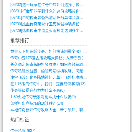
[08/02]
道士玩家在传奇中应如何选择手镯装备？
[08/01]
行会里能学到什么？这份攻略带你全掌握
[07/31]
白蛇传奇装备格激活任务具体步骤是什么？如何完成？
[07/30]
热血传奇荣誉守卫死神弑神装备如何获取与佩戴攻略？
[07/29]
热血传奇中流星火雨技能达到多少级可以开始练装备？
推荐排行
黄金天下加速版传奇，如何快速制霸全服？(948)
传奇中变176复古版攻略大揭秘：从新手到(344)
长久稳定传奇私服打金攻略？如何高效获取资(415)
传奇私服公益服：凶险玛法纵横攻略，问鼎巅(840)
凌空飞渡：化身陆地神仙，草上飞外挂攻略(341)
在1.76版的传奇中，我们一定要尽快学习(13)
传奇等级提升战力为什么不高(8)
1.80火龙传奇玩家刷副本找什么队友(9)
怎样打出竞技场的10连胜？(14)
本地传奇新开传奇攻略大全：新手须知、职业(568)
热门标签
传奇私服
(637)