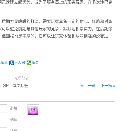
明迅速建立起优势，成为了服务器上的顶尖玩家，在多次沙巴克
，后期方显峥嵘的打法，需要玩家具备一定的耐心、谋略和对游
家可以避免前期与其他玩家的竞争，默默地积累实力，在后期爆
，但回报也是丰厚的，它可以让玩家体验到从弱到强的蜕变过
。
讯微博
人人网
微信
出处！ 本文标签：
« 上一篇
下一篇 »
必填
选填