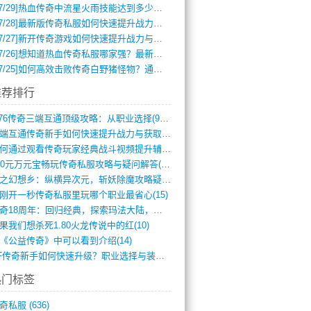
7/29]
热血传奇中流星火雨技能达到多少级可以开始练装备？
7/28]
最新版传奇私服如何快速提升战力与获取稀有装备？
7/27]
新开传奇游戏如何快速提升战力与获取稀有装备？
7/26]
想知道热血传奇私服哪家强？最新排行榜攻略全解析
7/25]
如何高效击败传奇白野猪怪物？通关技巧全解析
推荐排行
1.76传奇三端互通顶级攻略：从职业选择(972)
三端互通传奇新手如何快速提升战力与获取稀(379)
如何通过观看传奇玩家经典战斗视频提升辅助(661)
300元万元宝畅玩传奇私服攻略与疑问解答(828)
轻之幻想乡：纵横异次元，斩妖除魔攻略疑云(404)
刚开一秒传奇私服里玩哪个职业最省心(15)
传奇18周年：回归经典，探索玛法大陆，寻(798)
果我们想杀死1.80火龙传说中的红(10)
《公益传奇》中可以看到介绍(14)
SF传奇新手如何快速升级？职业选择与装备(711)
热门标签
奇私服
(636)