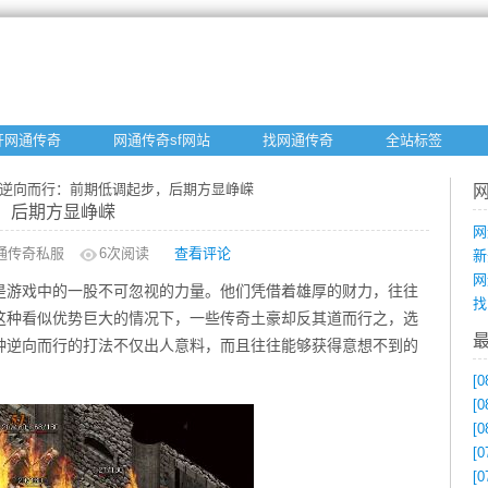
开网通传奇
网通传奇sf网站
找网通传奇
全站标签
豪逆向而行：前期低调起步，后期方显峥嵘
，后期方显峥嵘
网
通传奇私服
6
次阅读
查看评论
新
网
是游戏中的一股不可忽视的力量。他们凭借着雄厚的财力，往往
找
这种看似优势巨大的情况下，一些传奇土豪却反其道而行之，选
种逆向而行的打法不仅出人意料，而且往往能够获得意想不到的
[0
[0
[0
[0
[0