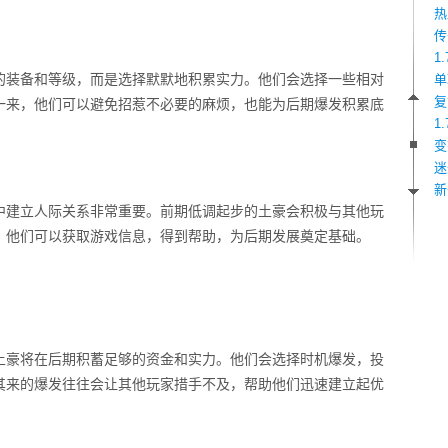
热
传
1
的装备和等级，而是选择默默地积累实力。他们会选择一些相对
单
复
一来，他们可以避免招惹不必要的麻烦，也能为后期爆发积累底
1
变
迷
新
中建立人际关系非常重要。前期低调起步的土豪会积极与其他玩
，他们可以获取游戏信息，得到帮助，为后期发展奠定基础。
土豪将在后期积蓄足够的资金和实力。他们会选择时机爆发，投
其来的爆发往往会让其他玩家措手不及，帮助他们迅速建立起优