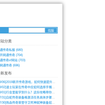
网站分类
通传奇私服
(680)
开网通传奇
(704)
通传奇sf网站
(703)
网通传奇
(696)
最新发布
8/06]
2019新开传奇游戏，如何快速提升角色等级？
8/02]
道士玩家在传奇中应如何选择手镯装备？
8/01]
行会里能学到什么？这份攻略带你全掌握
7/31]
白蛇传奇装备格激活任务具体步骤是什么？如何完成？
7/30]
热血传奇荣誉守卫死神弑神装备如何获取与佩戴攻略？