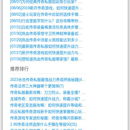
[08/07]
为何经典传奇私服如此吸引玩家？深度攻略解析
[08/06]
2019新开传奇游戏，如何快速提升角色等级？
[08/02]
道士玩家在传奇中应如何选择手镯装备？
[08/01]
行会里能学到什么？这份攻略带你全掌握
[07/31]
白蛇传奇装备格激活任务具体步骤是什么？如何完成？
[07/30]
热血传奇荣誉守卫死神弑神装备如何获取与佩戴攻略？
[07/29]
热血传奇中流星火雨技能达到多少级可以开始练装备？
[07/28]
最新版传奇私服如何快速提升战力与获取稀有装备？
[07/27]
新开传奇游戏如何快速提升战力与获取稀有装备？
[07/26]
想知道热血传奇私服哪家强？最新排行榜攻略全解析
推荐排行
2023合击传奇私服最强战力养成终极秘籍(428)
传奇法师三大神器哪个更强悍(7)
传奇私服最新攻略：刀刀烈火，装备全爆？攻(813)
龙城传奇：如何快速提升战力，称霸沙城？(802)
传奇老区变态服攻略：如何快速提升等级和战(379)
风云私服传奇游戏新手如何快速掌握核心玩法(616)
传奇游戏专家进阶秘籍：终极攻略问答解析(848)
1.95传奇法师选择什么手镯在等级50(31)