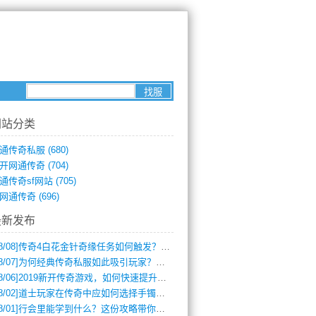
网站分类
通传奇私服
(680)
开网通传奇
(704)
通传奇sf网站
(705)
网通传奇
(696)
最新发布
8/08]
传奇4白花金针奇缘任务如何触发？完整攻略解析
8/07]
为何经典传奇私服如此吸引玩家？深度攻略解析
8/06]
2019新开传奇游戏，如何快速提升角色等级？
8/02]
道士玩家在传奇中应如何选择手镯装备？
8/01]
行会里能学到什么？这份攻略带你全掌握