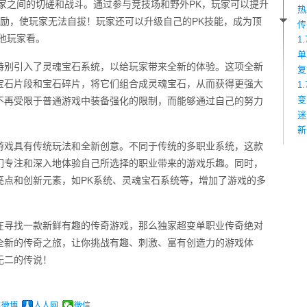
家之间的切磋和战斗。通过参与竞技场和野外PK，玩家可以提升
热
奖励，使玩家无法自拔！玩家还可以升级自己的PK技能，成为顶
传
他玩家看。
1
单
特别引入了灵魂宝石系统，以给玩家带来全新的体验。这项全新
复
宝石片段和宝石碎片，将它们组合成灵魂宝石，从而获得更强大
1
变
不再受限于普通游戏中装备强化的限制，而能够通过自己的努力
迷
新
游戏具有传统玩法和全新创意。不同于传统的多职业系统，这款
们专注和深入地体验自己所选择的职业带来的游戏乐趣。同时，
亮点和创新元素，如PK系统、灵魂宝石系统等，增加了游戏的多
在寻找一款新鲜有趣的传奇游戏，那么独家超变单职业传奇绝对
全新的传奇之旅，让你挑战有趣、刺激、富有创造力的游戏体
无二的传说！
讯微博
人人网
微信