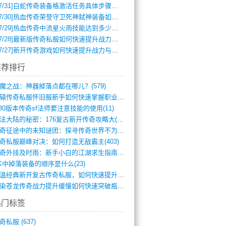
7/31]
白蛇传奇装备格激活任务具体步骤是什么？如何完成？
7/30]
热血传奇荣誉守卫死神弑神装备如何获取与佩戴攻略？
7/29]
热血传奇中流星火雨技能达到多少级可以开始练装备？
7/28]
最新版传奇私服如何快速提升战力与获取稀有装备？
7/27]
新开传奇游戏如何快速提升战力与获取稀有装备？
推荐排行
魔之战：神器掉落点都在哪儿？(579)
轩辕传奇私服怀旧服新手如何快速掌握职业选(993)
.80版本传奇sf法师要注意技能的使用(11)
玛法大陆的秘密：176复古新开传奇攻略大(486)
传奇征途中的未知谜团：探寻传奇世界不为人(595)
奇私服巅峰对决：如何打造无敌霸主(403)
传奇外挂及时雨：新手小白的江湖求生指南(802)
K中掉落装备的顺序是什么(23)
重温经典新开复古传奇私服，如何快速提升等(392)
血染苍龙传奇战力提升缓慢如何快速突破瓶颈(654)
热门标签
奇私服
(637)