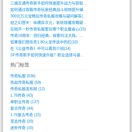
三端互通传奇新手如何快速提升战力与获取稀(379)
如何通过观看传奇玩家经典战斗视频提升辅助(661)
300元万元宝畅玩传奇私服攻略与疑问解答(828)
轻之幻想乡：纵横异次元，斩妖除魔攻略疑云(404)
在刚开一秒传奇私服里玩哪个职业最省心(15)
传奇18周年：回归经典，探索玛法大陆，寻(798)
如果我们想杀死1.80火龙传说中的红(10)
在《公益传奇》中可以看到介绍(14)
SF传奇新手如何快速升级？职业选择与装备(711)
热门标签
传奇私服
(636)
热血传奇私服
(59)
传奇私服发布网
(12)
1.76传奇
(43)
单职业传奇
(137)
复古传奇
(44)
1.76复古传奇
(15)
变态传奇
(20)
迷失传奇
(15)