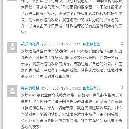
作为一名资深的传奇玩家，我必须说这篇2024单职业传奇攻略
大揭秘：征战沙巴克的必备指南真的很全面！它不仅详细阐述
了沙巴克的战斗技巧，还提供了许多实用的装备和技能搭配建
议。通过阅读这篇攻略，我在游戏中的战斗力得到了显著提
升，成功攻占了沙巴克城！强烈推荐给所有热爱传奇游戏的玩
家！
2
邂逅的相遇
发布于 2024/12/7 0:59:05
回复该留言
这篇攻略简直是传奇游戏的宝藏！它不仅详细介绍了如何征战
沙巴克，还提供了许多实用的游戏技巧和策略。作为一名新手
玩家，我按照这篇攻略的指导，成功组建了自己的公会，并在
沙巴克的战斗中取得了不错的成绩。感谢这篇攻略，让我对传
奇游戏有了更深的理解和热爱！
3
会跑的樱桃
发布于 2024/12/7 5:03:01
回复该留言
这篇2024单职业传奇攻略大揭秘：征战沙巴克的必备指南真的
很棒！它不仅提供了详细的沙巴克战斗策略，还涵盖了许多游
戏技巧和心得。作为一名老玩家，我在阅读这篇攻略后，对传
奇游戏有了全新的认识。它让我在游戏中取得了更好的成绩，
也让我对传奇游戏的热情更加高涨。强烈推荐给所有热爱传奇
游戏的玩家！