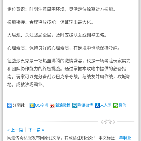
走位意识：时刻注意周围环境，灵活走位躲避对方技能。
技能衔接：合理释放技能，保证输出最大化。
大局观：关注战局全局，及时支援队友或调整策略。
心理素质：保持良好的心理素质，在逆境中也能保持冷静。
征战沙巴克是一场热血沸腾的激情盛宴，也是一场考验玩家实力
和团队协作能力的终极挑战。通过掌握本攻略中提供的必备指
南，玩家可以充分备战沙巴克争夺战，与战友并肩作战，攻城略
地，成就沙场霸业。
分享到：
QQ空间
新浪微博
腾讯微博
人人网
微信
« 上一篇
下一篇 »
网通传奇私服发布网原创文章，转载请注明出处！ 本文标签：
单职业