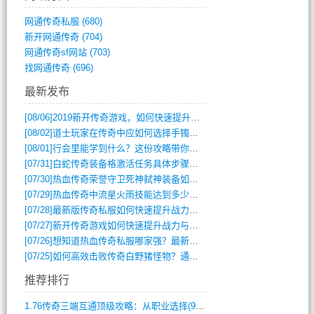
网通传奇私服
(680)
新开网通传奇
(704)
网通传奇sf网站
(703)
找网通传奇
(696)
最新发布
[08/06]
2019新开传奇游戏，如何快速提升角色等级？
[08/02]
道士玩家在传奇中应如何选择手镯装备？
[08/01]
行会里能学到什么？这份攻略带你全掌握
[07/31]
白蛇传奇装备格激活任务具体步骤是什么？如何完成？
[07/30]
热血传奇荣誉守卫死神弑神装备如何获取与佩戴攻略？
[07/29]
热血传奇中流星火雨技能达到多少级可以开始练装备？
[07/28]
最新版传奇私服如何快速提升战力与获取稀有装备？
[07/27]
新开传奇游戏如何快速提升战力与获取稀有装备？
[07/26]
想知道热血传奇私服哪家强？最新排行榜攻略全解析
[07/25]
如何高效击败传奇白野猪怪物？通关技巧全解析
推荐排行
1.76传奇三端互通顶级攻略：从职业选择(972)