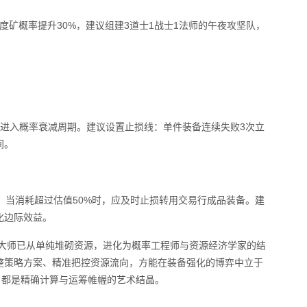
出高纯度矿概率提升30%，建议组建3道士1战士1法师的午夜攻坚队，
会进入概率衰减周期。建议设置止损线：单件装备连续失败3次立
间。
%。当消耗超过估值50%时，应及时止损转用交易行成品装备。建
化边际效益。
化大师已从单纯堆砌资源，进化为概率工程师与资源经济学家的结
整策略方案、精准把控资源流向，方能在装备强化的博弈中立于
，都是精确计算与运筹帷幄的艺术结晶。