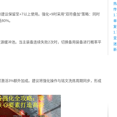
热
传
护符建议保留至+7以上使用。强化+9时采用"双符叠加"策略：同时
1
80%。
单
复
1
变
资源缓冲池。当主装备连续失败2次时，切换备用装备进行概率平
迷
新
段可激活3%额外加成。建议将强化操作与铭文洗炼周期同步，形成