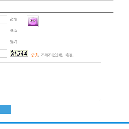
必填
选填
选填
必填
，不填不让过哦，嘻嘻。