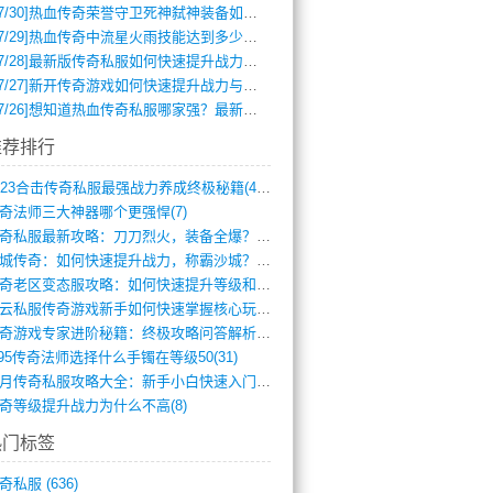
7/30]
热血传奇荣誉守卫死神弑神装备如何获取与佩戴攻略？
7/29]
热血传奇中流星火雨技能达到多少级可以开始练装备？
7/28]
最新版传奇私服如何快速提升战力与获取稀有装备？
7/27]
新开传奇游戏如何快速提升战力与获取稀有装备？
7/26]
想知道热血传奇私服哪家强？最新排行榜攻略全解析
推荐排行
2023合击传奇私服最强战力养成终极秘籍(428)
奇法师三大神器哪个更强悍(7)
传奇私服最新攻略：刀刀烈火，装备全爆？攻(813)
龙城传奇：如何快速提升战力，称霸沙城？(802)
传奇老区变态服攻略：如何快速提升等级和战(379)
风云私服传奇游戏新手如何快速掌握核心玩法(616)
传奇游戏专家进阶秘籍：终极攻略问答解析(848)
.95传奇法师选择什么手镯在等级50(31)
蓝月传奇私服攻略大全：新手小白快速入门指(386)
奇等级提升战力为什么不高(8)
热门标签
奇私服
(636)