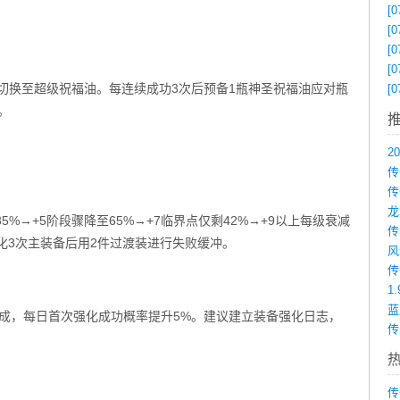
[0
[0
[0
[0
时切换至超级祝福油。每连续成功3次后预备1瓶神圣祝福油应对瓶
[0
。
传
%→+5阶段骤降至65%→+7临界点仅剩42%→+9以上每级衰减
：强化3次主装备后用2件过渡装进行失败缓冲。
1
成，每日首次强化成功概率提升5%。建议建立装备强化日志，
传
传