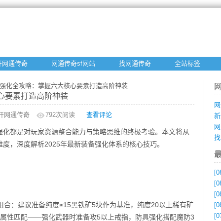
开网通传奇
网通传奇sf网站
找网通传奇
全站标签
备强化全攻略：掌握六大核心要素打造高阶神装
心要素打造高阶神装
网
开网通传奇
792
次阅读
查看评论
新
网
强化都是对玩家资源整合能力与策略思维的终极考验。本文将从
找
度，深度解析2025年最新装备强化体系的核心技巧。
[0
[0
[0
组合：建议准备纯度≥15黑铁矿5块作为基准，纯度20以上稀有矿
[0
[0
属性匹配——强化武器时准备攻5以上戒指，防具强化搭配魔防3