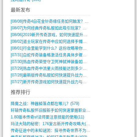
最新发布
[08/08]
传奇4白花金针奇缘任务如何触发？完整攻略解析
[08/07]
为何经典传奇私服如此吸引玩家？深度攻略解析
[08/06]
2019新开传奇游戏，如何快速提升角色等级？
[08/02]
道士玩家在传奇中应如何选择手镯装备？
[08/01]
行会里能学到什么？这份攻略带你全掌握
[07/31]
白蛇传奇装备格激活任务具体步骤是什么？如何完成？
[07/30]
热血传奇荣誉守卫死神弑神装备如何获取与佩戴攻略？
[07/29]
热血传奇中流星火雨技能达到多少级可以开始练装备？
[07/28]
最新版传奇私服如何快速提升战力与获取稀有装备？
[07/27]
新开传奇游戏如何快速提升战力与获取稀有装备？
推荐排行
降魔之战：神器掉落点都在哪儿？(579)
轩辕传奇私服怀旧服新手如何快速掌握职业选(993)
1.80版本传奇sf法师要注意技能的使用(11)
玛法大陆的秘密：176复古新开传奇攻略大(486)
传奇征途中的未知谜团：探寻传奇世界不为人(595)