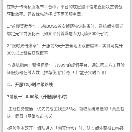
在新开传奇私服发布平台中，平台的底层爆率设定直接决定装备
获取效率。建议优先选择以下两类服务器：
1.“首爆奖励型”：击杀BOSS首次掉落特定装备时，系统额外赠送
绑定元宝或强化石（如某平台首爆屠龙刀可获5000元宝）
2.“限时双倍爆率”：开服前3天开放全地图双倍爆率，实测可提升
30%以上紫装获取概率
??避坑指南：警惕标榜“一刀999”的虚假平台，通过第三方工具验
证服务器在线人数（推荐使用“传奇卫士”盒子实时监测）
二、开服72小时冲级路线
?阶段一：0-50级（开服前6小时）
-主线任务速通：优先完成主线至35级，领取系统赠送的「黄金裁
决」武器（基础攻击+85）
-经验副本双开：组队进入「幽冥地宫」时，队长额外获得10%经