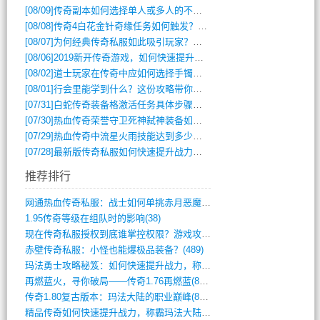
[08/09]
传奇副本如何选择单人或多人的不同模式？
[08/08]
传奇4白花金针奇缘任务如何触发？完整攻略解析
[08/07]
为何经典传奇私服如此吸引玩家？深度攻略解析
[08/06]
2019新开传奇游戏，如何快速提升角色等级？
[08/02]
道士玩家在传奇中应如何选择手镯装备？
[08/01]
行会里能学到什么？这份攻略带你全掌握
[07/31]
白蛇传奇装备格激活任务具体步骤是什么？如何完成？
[07/30]
热血传奇荣誉守卫死神弑神装备如何获取与佩戴攻略？
[07/29]
热血传奇中流星火雨技能达到多少级可以开始练装备？
[07/28]
最新版传奇私服如何快速提升战力与获取稀有装备？
推荐排行
网通热血传奇私服：战士如何单挑赤月恶魔？(311)
1.95传奇等级在组队时的影响(38)
现在传奇私服授权到底谁掌控权限？游戏攻略(789)
赤壁传奇私服：小怪也能爆极品装备？(489)
玛法勇士攻略秘笈：如何快速提升战力，称霸(717)
再燃蓝火，寻你破局——传奇1.76再燃蓝(893)
传奇1.80复古版本：玛法大陆的职业巅峰(873)
精品传奇如何快速提升战力，称霸玛法大陆？(392)