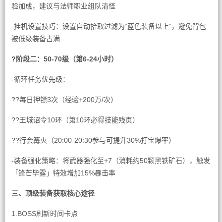
验加成，建议与法师职业组队清怪
-挂机设置技巧：设置自动拾取过滤为“蓝色装备以上”，避免背包
被低级装备占满
?阶段二：50-70级（第6-24小时）
-循环任务优先级：
??每日押镖3次（经验+200万/次）
??王城诏令10环（第10环必得技能残页）
??行会篝火（20:00-20:30参与可提升30%打宝爆率）
-装备强化策略：将武器强化至+7（消耗约50颗黑铁矿石），触发
「锋芒毕露」特效增加15%暴击率
三、顶级装备获取核心途径
1.BOSS刷新时间卡点