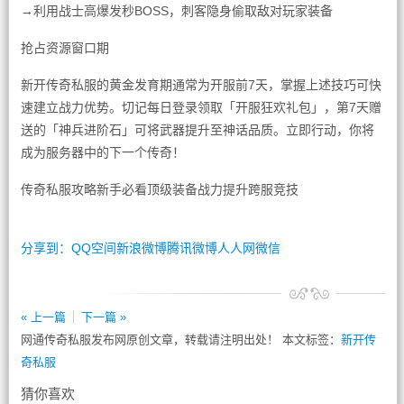
→利用战士高爆发秒BOSS，刺客隐身偷取敌对玩家装备
抢占资源窗口期
新开传奇私服的黄金发育期通常为开服前7天，掌握上述技巧可快
速建立战力优势。切记每日登录领取「开服狂欢礼包」，第7天赠
送的「神兵进阶石」可将武器提升至神话品质。立即行动，你将
成为服务器中的下一个传奇！
传奇私服攻略新手必看顶级装备战力提升跨服竞技
分享到：
QQ空间
新浪微博
腾讯微博
人人网
微信
« 上一篇
下一篇 »
网通传奇私服发布网原创文章，转载请注明出处！ 本文标签：
新开传
奇私服
猜你喜欢