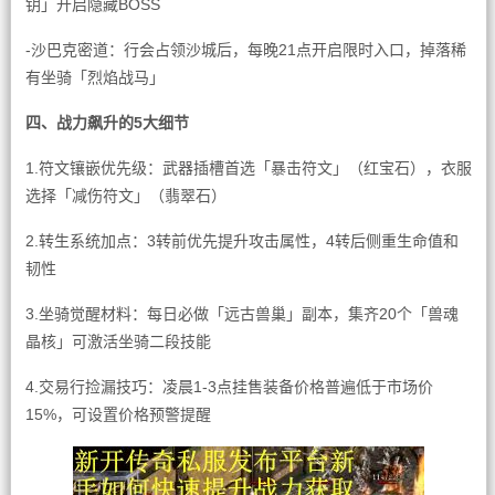
钥」开启隐藏BOSS
-沙巴克密道：行会占领沙城后，每晚21点开启限时入口，掉落稀
有坐骑「烈焰战马」
四、战力飙升的5大细节
1.符文镶嵌优先级：武器插槽首选「暴击符文」（红宝石），衣服
选择「减伤符文」（翡翠石）
2.转生系统加点：3转前优先提升攻击属性，4转后侧重生命值和
韧性
3.坐骑觉醒材料：每日必做「远古兽巢」副本，集齐20个「兽魂
晶核」可激活坐骑二段技能
4.交易行捡漏技巧：凌晨1-3点挂售装备价格普遍低于市场价
15%，可设置价格预警提醒