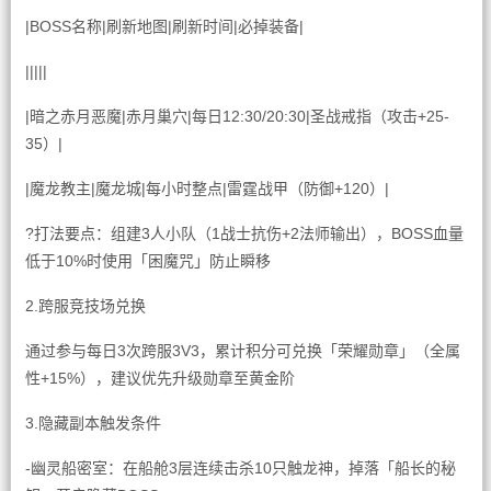
|BOSS名称|刷新地图|刷新时间|必掉装备|
|||||
|暗之赤月恶魔|赤月巢穴|每日12:30/20:30|圣战戒指（攻击+25-
35）|
|魔龙教主|魔龙城|每小时整点|雷霆战甲（防御+120）|
?打法要点：组建3人小队（1战士抗伤+2法师输出），BOSS血量
低于10%时使用「困魔咒」防止瞬移
2.跨服竞技场兑换
通过参与每日3次跨服3V3，累计积分可兑换「荣耀勋章」（全属
性+15%），建议优先升级勋章至黄金阶
3.隐藏副本触发条件
-幽灵船密室：在船舱3层连续击杀10只触龙神，掉落「船长的秘