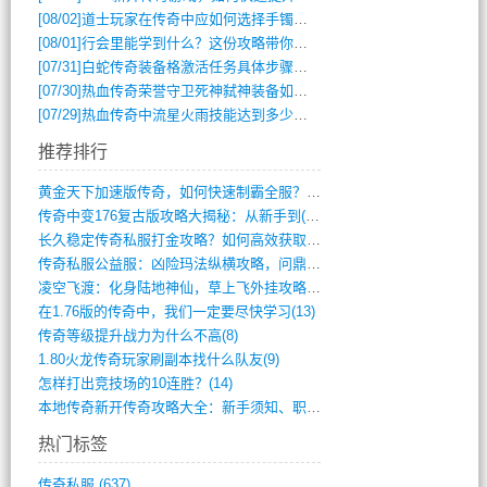
[08/02]
道士玩家在传奇中应如何选择手镯装备？
[08/01]
行会里能学到什么？这份攻略带你全掌握
[07/31]
白蛇传奇装备格激活任务具体步骤是什么？如何完成？
[07/30]
热血传奇荣誉守卫死神弑神装备如何获取与佩戴攻略？
[07/29]
热血传奇中流星火雨技能达到多少级可以开始练装备？
推荐排行
黄金天下加速版传奇，如何快速制霸全服？(948)
传奇中变176复古版攻略大揭秘：从新手到(344)
长久稳定传奇私服打金攻略？如何高效获取资(415)
传奇私服公益服：凶险玛法纵横攻略，问鼎巅(840)
凌空飞渡：化身陆地神仙，草上飞外挂攻略(341)
在1.76版的传奇中，我们一定要尽快学习(13)
传奇等级提升战力为什么不高(8)
1.80火龙传奇玩家刷副本找什么队友(9)
怎样打出竞技场的10连胜？(14)
本地传奇新开传奇攻略大全：新手须知、职业(568)
热门标签
传奇私服
(637)