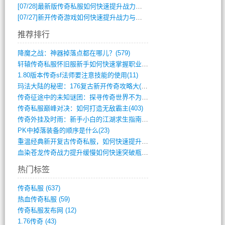
[07/28]
最新版传奇私服如何快速提升战力与获取稀有装备？
[07/27]
新开传奇游戏如何快速提升战力与获取稀有装备？
推荐排行
降魔之战：神器掉落点都在哪儿？(579)
轩辕传奇私服怀旧服新手如何快速掌握职业选(993)
1.80版本传奇sf法师要注意技能的使用(11)
玛法大陆的秘密：176复古新开传奇攻略大(486)
传奇征途中的未知谜团：探寻传奇世界不为人(595)
传奇私服巅峰对决：如何打造无敌霸主(403)
传奇外挂及时雨：新手小白的江湖求生指南(802)
PK中掉落装备的顺序是什么(23)
重温经典新开复古传奇私服，如何快速提升等(392)
血染苍龙传奇战力提升缓慢如何快速突破瓶颈(654)
热门标签
传奇私服
(637)
热血传奇私服
(59)
传奇私服发布网
(12)
1.76传奇
(43)