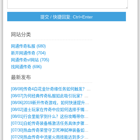
网站分类
网通传奇私服
(680)
新开网通传奇
(704)
网通传奇sf网站
(705)
找网通传奇
(696)
最新发布
[08/08]
传奇4白花金针奇缘任务如何触发？完整攻略解析
[08/07]
为何经典传奇私服如此吸引玩家？深度攻略解析
[08/06]
2019新开传奇游戏，如何快速提升角色等级？
[08/02]
道士玩家在传奇中应如何选择手镯装备？
[08/01]
行会里能学到什么？这份攻略带你全掌握
[07/31]
白蛇传奇装备格激活任务具体步骤是什么？如何完成？
[07/30]
热血传奇荣誉守卫死神弑神装备如何获取与佩戴攻略？
[07/29]
热血传奇中流星火雨技能达到多少级可以开始练装备？