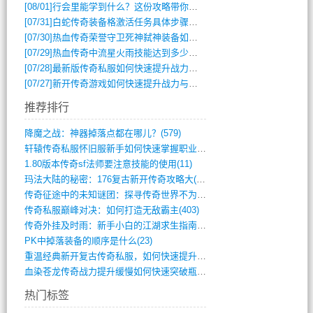
[08/01]
行会里能学到什么？这份攻略带你全掌握
[07/31]
白蛇传奇装备格激活任务具体步骤是什么？如何完成？
[07/30]
热血传奇荣誉守卫死神弑神装备如何获取与佩戴攻略？
[07/29]
热血传奇中流星火雨技能达到多少级可以开始练装备？
[07/28]
最新版传奇私服如何快速提升战力与获取稀有装备？
[07/27]
新开传奇游戏如何快速提升战力与获取稀有装备？
推荐排行
降魔之战：神器掉落点都在哪儿？(579)
轩辕传奇私服怀旧服新手如何快速掌握职业选(993)
1.80版本传奇sf法师要注意技能的使用(11)
玛法大陆的秘密：176复古新开传奇攻略大(486)
传奇征途中的未知谜团：探寻传奇世界不为人(595)
传奇私服巅峰对决：如何打造无敌霸主(403)
传奇外挂及时雨：新手小白的江湖求生指南(802)
PK中掉落装备的顺序是什么(23)
重温经典新开复古传奇私服，如何快速提升等(392)
血染苍龙传奇战力提升缓慢如何快速突破瓶颈(654)
热门标签