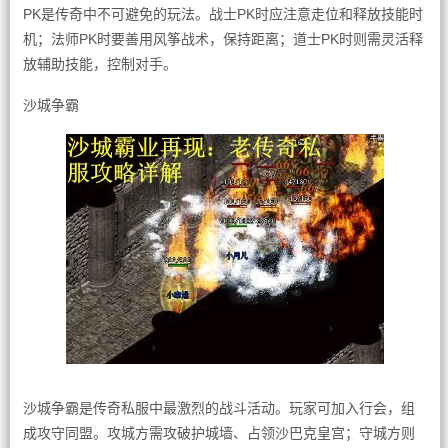
PK是传奇中不可避免的玩法。战士PK时应注意走位和释放技能时
机；法师PK时要善用风筝战术，保持距离；道士PK时则需灵活释
放辅助技能，控制对手。
沙城争霸
沙城争霸是传奇私服中最激烈的战斗活动。玩家可加入行会，组
成攻守同盟。攻城方需攻破护城墙、占领沙巴克皇宫；守城方则