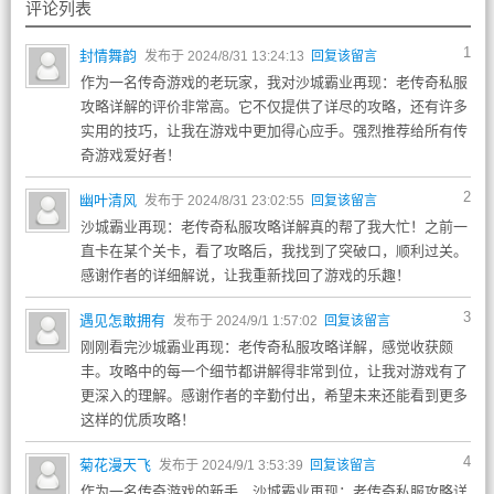
评论列表
1
封情舞韵
发布于 2024/8/31 13:24:13
回复该留言
作为一名传奇游戏的老玩家，我对沙城霸业再现：老传奇私服
攻略详解的评价非常高。它不仅提供了详尽的攻略，还有许多
实用的技巧，让我在游戏中更加得心应手。强烈推荐给所有传
奇游戏爱好者！
2
幽叶清风
发布于 2024/8/31 23:02:55
回复该留言
沙城霸业再现：老传奇私服攻略详解真的帮了我大忙！之前一
直卡在某个关卡，看了攻略后，我找到了突破口，顺利过关。
感谢作者的详细解说，让我重新找回了游戏的乐趣！
3
遇见怎敢拥有
发布于 2024/9/1 1:57:02
回复该留言
刚刚看完沙城霸业再现：老传奇私服攻略详解，感觉收获颇
丰。攻略中的每一个细节都讲解得非常到位，让我对游戏有了
更深入的理解。感谢作者的辛勤付出，希望未来还能看到更多
这样的优质攻略！
4
菊花漫天飞
发布于 2024/9/1 3:53:39
回复该留言
作为一名传奇游戏的新手，沙城霸业再现：老传奇私服攻略详